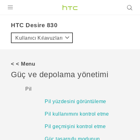
ÜRÜNLER
HTC Desire 830‎
VIVE
Kullanıcı Kılavuzları
G REIGNS
AKILLI TELEFONLAR
< < Menu
VIVERSE
Güç ve depolama yönetimi
DESTEK
Pil
Pil yüzdesini görüntüleme
Pil kullanımını kontrol etme
Pil geçmişini kontrol etme
Güç tasarrufu modunun