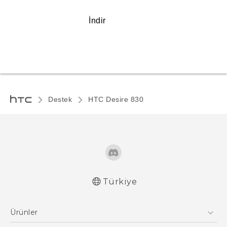
İndir
Destek
HTC Desire 830‎
Türkiye
Türk - Pratik Baslama Kilavuzu
Ürünler
Türk - Kullanici Kilavuzu