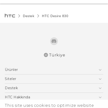
Destek
HTC Desire 830‎
Türkiye
Türk - Pratik Baslama Kilavuzu
Ürünler
Türk - Kullanici Kilavuzu
Akıllı Telefonlar
Siteler
5G
HTC Dev
Destek
VIVE
HTC Research
Destek Merkezi
HTC Hakkinda
ESG
This site uses cookies to optimize website