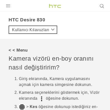
ÜRÜNLER
HTC Desire 830‎
VIVE
Kullanıcı Kılavuzları
G REIGNS
AKILLI TELEFONLAR
< < Menu
VIVERSE
Kamera vizörü en-boy oranını
nasıl değiştiririm?
DESTEK
Giriş
ekranında,
Kamera
uygulamasını
açmak için kamera simgesine dokunun.
Kamera seçeneklerini göstermek için, Vizör
ekranında
öğesine dokunun.
>
Kes
öğesine dokunup istediğiniz en-