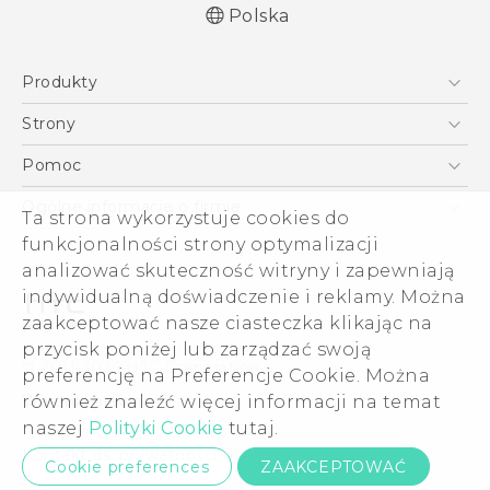
Polska
Produkty
Polish - Skrócony przewodnik
Smartfony
Polish - Podręczniki użytkownika
Strony
Polish - Wytyczne dotyczące bezpieczeństwa i
5G
HTC Vive
Pomoc
wytyczne wymagane przez prawo
VIVE
HTC Dev
Pomoc
English - Quick start guide
Ogólne informacje o firmie
Ta strona wykorzystuje cookies do
Akcesoria
English - User manual
Pomoc E-commerce
funkcjonalności strony optymalizacji
ESG
English - Safety and regulatory guide
analizować skuteczność witryny i zapewniają
Informacje o firmie
indywidualną doświadczenie i reklamy. Można
Dla inwestorów (angielski)
zaakceptować nasze ciasteczka klikając na
Cookie Preferences
przycisk poniżej lub zarządzać swoją
© 2011-2026 HTC Corporation
preferencję na Preferencje Cookie. Można
Kariera
również znaleźć więcej informacji na temat
Warunki prawne
Security and Privacy Whitepaper
naszej
Polityki Cookie
tutaj.
Kontakt ds. prywatności:
Global-Privacy@htc.com
Cookie preferences
ZAAKCEPTOWAĆ