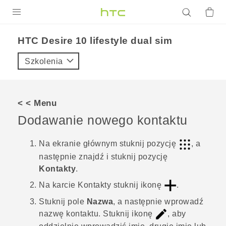
PRODUKTY
HTC Desire 10 lifestyle dual sim‎
VIVE
Szkolenia
G REIGNS
SMARTFONY
< < Menu
AKCESORIA
Dodawanie nowego kontaktu
VIVERSE
Na
ekranie głównym
stuknij pozycję
, a
następnie znajdź i stuknij pozycję
POMOC TECHNICZNA
Kontakty
.
Urządzenia i akcesoria HTC
Zaloguj się
Na karcie
Kontakty
stuknij ikonę
.
Stuknij pole
Nazwa
, a następnie wprowadź
nazwę kontaktu.
Stuknij ikonę
, aby