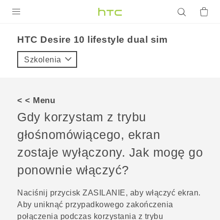
PRODUKTY
HTC Desire 10 lifestyle dual sim‎
VIVE
Szkolenia
G REIGNS
SMARTFONY
< < Menu
AKCESORIA
Gdy korzystam z trybu
VIVERSE
głośnomówiącego, ekran
zostaje wyłączony. Jak mogę go
POMOC TECHNICZNA
ponownie włączyć?
Urządzenia i akcesoria HTC
Zaloguj się
Naciśnij przycisk
ZASILANIE
, aby włączyć ekran.
Aby uniknąć przypadkowego zakończenia
połączenia podczas korzystania z trybu