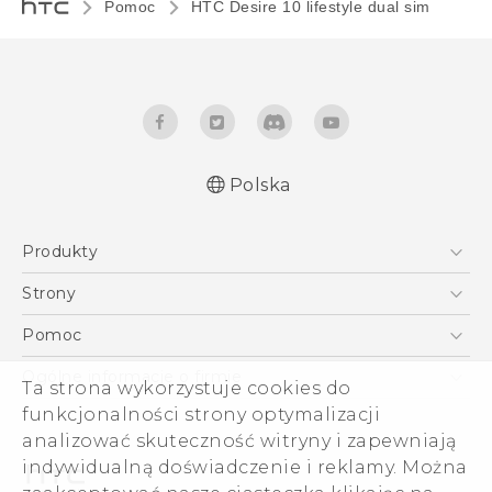
Pomoc
HTC Desire 10 lifestyle dual sim‎
Polska
Produkty
Polish - Skrócony przewodnik
Smartfony
Polish - Podręczniki użytkownika
Strony
Polish - Wytyczne dotyczące bezpieczeństwa i
5G
HTC Vive
Pomoc
wytyczne wymagane przez prawo
VIVE
HTC Dev
Pomoc
English - Quick start guide
Ogólne informacje o firmie
Ta strona wykorzystuje cookies do
Akcesoria
English - User manual
Pomoc E-commerce
funkcjonalności strony optymalizacji
ESG
English - Safety and regulatory guide
analizować skuteczność witryny i zapewniają
Informacje o firmie
indywidualną doświadczenie i reklamy. Można
Dla inwestorów (angielski)