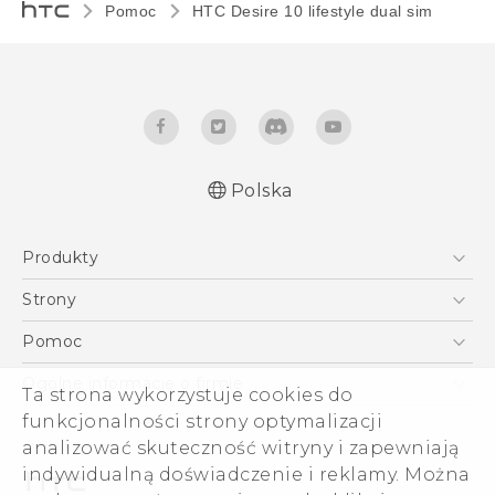
Pomoc
HTC Desire 10 lifestyle dual sim‎
Polska
Produkty
Polish - Skrócony przewodnik
Smartfony
Polish - Podręczniki użytkownika
Strony
Polish - Wytyczne dotyczące bezpieczeństwa i
5G
HTC Vive
Pomoc
wytyczne wymagane przez prawo
VIVE
HTC Dev
Pomoc
English - Quick start guide
Ogólne informacje o firmie
Ta strona wykorzystuje cookies do
Akcesoria
English - User manual
Pomoc E-commerce
ESG
funkcjonalności strony optymalizacji
English - Safety and regulatory guide
analizować skuteczność witryny i zapewniają
Informacje o firmie
indywidualną doświadczenie i reklamy. Można
Dla inwestorów (angielski)