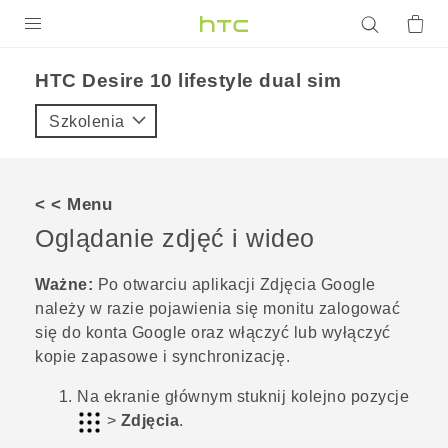
PRODUKTY
HTC Desire 10 lifestyle dual sim‎
VIVE
Szkolenia
G REIGNS
SMARTFONY
< < Menu
AKCESORIA
Oglądanie zdjęć i wideo
VIVERSE
Ważne:
Po otwarciu aplikacji
Zdjęcia Google
należy w razie pojawienia się monitu zalogować
POMOC TECHNICZNA
się do konta
Google
oraz włączyć lub wyłączyć
Urządzenia i akcesoria HTC
Zaloguj się
kopie zapasowe i synchronizację.
Na ekranie głównym stuknij kolejno pozycje
>
Zdjęcia
.