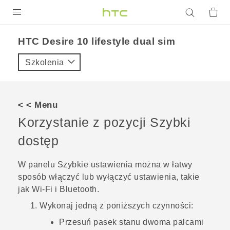
PRODUKTY
HTC Desire 10 lifestyle dual sim‎
VIVE
Szkolenia
G REIGNS
SMARTFONY
< < Menu
AKCESORIA
Korzystanie z pozycji
Szybki
VIVERSE
dostęp
POMOC TECHNICZNA
W panelu
Szybkie ustawienia
można w łatwy
sposób włączyć lub wyłączyć ustawienia, takie
Urządzenia i akcesoria HTC
Zaloguj się
jak
Wi‍-Fi
i
Bluetooth
.
Wykonaj jedną z poniższych czynności:
Przesuń pasek stanu dwoma palcami