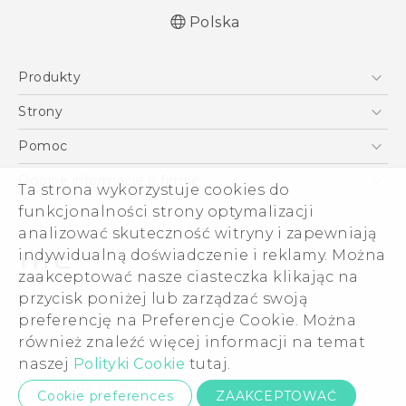
Polska
Produkty
Polish - Skrócony przewodnik
Smartfony
Polish - Podręczniki użytkownika
Strony
Polish - Wytyczne dotyczące bezpieczeństwa i
5G
HTC Vive
Pomoc
wytyczne wymagane przez prawo
VIVE
HTC Dev
Pomoc
English - Quick start guide
Ogólne informacje o firmie
Ta strona wykorzystuje cookies do
Akcesoria
English - User manual
Pomoc E-commerce
ESG
funkcjonalności strony optymalizacji
English - Safety and regulatory guide
analizować skuteczność witryny i zapewniają
Informacje o firmie
indywidualną doświadczenie i reklamy. Można
Dla inwestorów (angielski)
zaakceptować nasze ciasteczka klikając na
Cookie Preferences
przycisk poniżej lub zarządzać swoją
© 2011-2026 HTC Corporation
preferencję na Preferencje Cookie. Można
Kariera
Warunki prawne
również znaleźć więcej informacji na temat
Security and Privacy Whitepaper
naszej
Polityki Cookie
tutaj.
Kontakt ds. prywatności:
Global-Privacy@htc.com
Cookie preferences
ZAAKCEPTOWAĆ