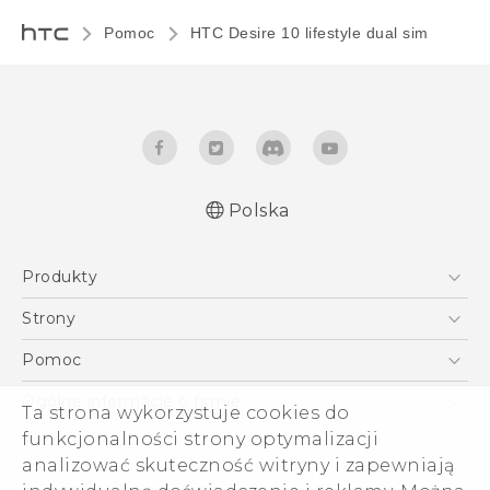
Pomoc
HTC Desire 10 lifestyle dual sim‎
Polska
Produkty
Polish - Skrócony przewodnik
Smartfony
Polish - Podręczniki użytkownika
Strony
Polish - Wytyczne dotyczące bezpieczeństwa i
5G
HTC Vive
Pomoc
wytyczne wymagane przez prawo
VIVE
HTC Dev
Pomoc
English - Quick start guide
Ogólne informacje o firmie
Ta strona wykorzystuje cookies do
Akcesoria
English - User manual
Pomoc E-commerce
funkcjonalności strony optymalizacji
ESG
English - Safety and regulatory guide
analizować skuteczność witryny i zapewniają
Informacje o firmie