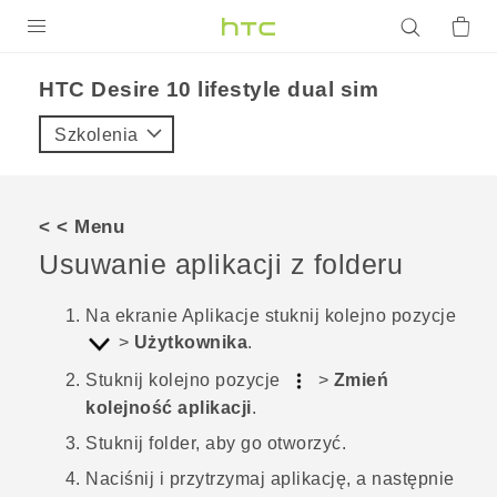
PRODUKTY
HTC Desire 10 lifestyle dual sim‎
VIVE
Szkolenia
G REIGNS
SMARTFONY
< < Menu
AKCESORIA
Usuwanie aplikacji z folderu
VIVERSE
Na ekranie
Aplikacje
stuknij kolejno pozycje
>
Użytkownika
.
POMOC TECHNICZNA
Stuknij kolejno pozycje
>
Zmień
Urządzenia i akcesoria HTC
Zaloguj się
kolejność aplikacji
.
Stuknij folder, aby go otworzyć.
Naciśnij i przytrzymaj aplikację, a następnie