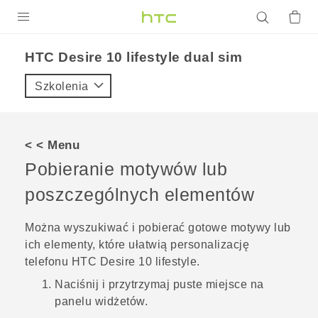
PRODUKTY
HTC Desire 10 lifestyle dual sim‎
VIVE
Szkolenia
G REIGNS
SMARTFONY
< < Menu
AKCESORIA
Pobieranie motywów lub
VIVERSE
poszczególnych elementów
POMOC TECHNICZNA
Można wyszukiwać i pobierać gotowe motywy lub
ich elementy, które ułatwią personalizację
Urządzenia i akcesoria HTC
Zaloguj się
telefonu
HTC Desire 10 lifestyle
.
Naciśnij i przytrzymaj puste miejsce na
panelu widżetów.