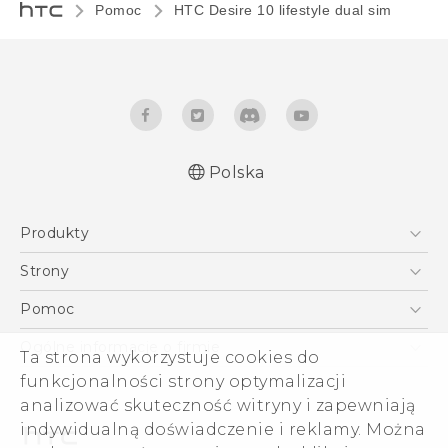
Pomoc
HTC Desire 10 lifestyle dual sim‎
Polska
Produkty
Polish - Skrócony przewodnik
Smartfony
Polish - Podręczniki użytkownika
Strony
Polish - Wytyczne dotyczące bezpieczeństwa i
5G
HTC Vive
Pomoc
wytyczne wymagane przez prawo
VIVE
HTC Dev
Pomoc
English - Quick start guide
Ogólne informacje o firmie
Ta strona wykorzystuje cookies do
Akcesoria
English - User manual
Pomoc E-commerce
funkcjonalności strony optymalizacji
ESG
English - Safety and regulatory guide
analizować skuteczność witryny i zapewniają
Informacje o firmie
indywidualną doświadczenie i reklamy. Można
Dla inwestorów (angielski)