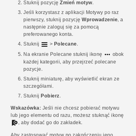
Stuknij pozycję
Zmień motyw
.
Jeśli korzystasz z aplikacji
Motywy
po raz
pierwszy, stuknij pozycję
Wprowadzenie
, a
następnie zaloguj się za pomocą
preferowanego konta.
Stuknij
>
Polecane
.
Na ekranie
Polecane
stuknij ikonę
obok
każdej kategorii, aby przejrzeć polecane
pozycje.
Stuknij miniaturę, aby wyświetlić ekran ze
szczegółami.
Stuknij
Pobierz
.
Wskazówka:
Jeśli nie chcesz pobierać motywu
lub jego elementu od razu, możesz stuknąć ikonę
, aby dodać go do zakładek.
Aby zastosować motyw po zakończeniu jego