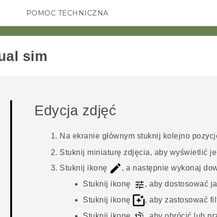
POMOC TECHNICZNA
Urządzenia i akcesoria HTC
SMARTFONY
AKCESORIA
ual sim‎
Edycja zdjęć
Na ekranie głównym stuknij kolejno pozyc
Stuknij miniaturę zdjęcia, aby wyświetlić j
Stuknij ikonę
, a następnie wykonaj do
Stuknij ikonę
, aby dostosować jas
Stuknij ikonę
, aby zastosować fil
Stuknij ikonę
, aby obrócić lub pr