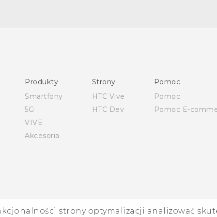
Polish - Skrócony przewodnik
Polish - Podręczniki użytkownika
Polish - Wytyczne dotyczące bezpieczeństwa i wytyczne
wymagane przez prawo
Produkty
Strony
Pomoc
English - Quick start guide
Smartfony
HTC Vive
Pomoc
English - User manual
5G
HTC Dev
Pomoc E-comme
English - Safety and regulatory guide
VIVE
Akcesoria
nkcjonalności strony optymalizacji analizować skut