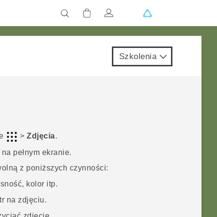
Szkolenia
je
>
Zdjęcia
.
e na pełnym ekranie.
wolną z poniższych czynności:
ność, kolor itp.
tr na zdjęciu.
zyciąć zdjęcie.