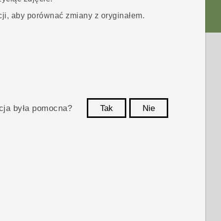
cji, aby porównać zmiany z oryginałem.
acja była pomocna?
Tak
Nie
Dziękujemy!