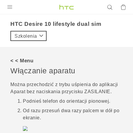
PRODUKTY
HTC Desire 10 lifestyle dual sim‎
VIVE
Szkolenia
G REIGNS
SMARTFONY
< < Menu
AKCESORIA
Włączanie aparatu
VIVERSE
Można przechodzić z trybu uśpienia do aplikacji
Aparat
bez naciskania przycisku
ZASILANIE
.
POMOC TECHNICZNA
Podnieś telefon do orientacji pionowej.
Urządzenia i akcesoria HTC
Zaloguj się
Od razu przesuń dwa razy palcem w dół po
ekranie.