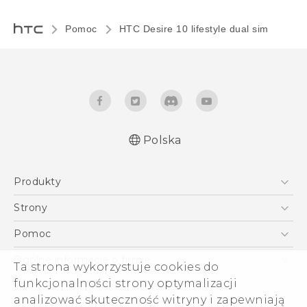
Pomoc
HTC Desire 10 lifestyle dual sim‎
Polska
Produkty
Polish - Skrócony przewodnik
Smartfony
Polish - Podręczniki użytkownika
Strony
Polish - Wytyczne dotyczące bezpieczeństwa i
5G
HTC Vive
Pomoc
wytyczne wymagane przez prawo
VIVE
HTC Dev
Pomoc
English - Quick start guide
Ogólne informacje o firmie
Ta strona wykorzystuje cookies do
Akcesoria
English - User manual
Pomoc E-commerce
funkcjonalności strony optymalizacji
ESG
English - Safety and regulatory guide
analizować skuteczność witryny i zapewniają
Informacje o firmie