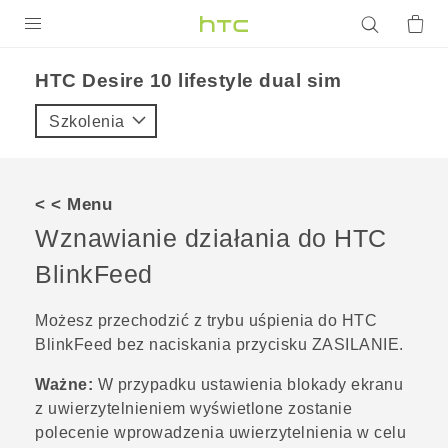
PRODUKTY
HTC Desire 10 lifestyle dual sim‎
VIVE
Szkolenia
G REIGNS
SMARTFONY
< < Menu
AKCESORIA
Wznawianie działania do
HTC
VIVERSE
BlinkFeed
POMOC TECHNICZNA
Możesz przechodzić z trybu uśpienia do
HTC
BlinkFeed
bez naciskania przycisku
ZASILANIE
.
Urządzenia i akcesoria HTC
Zaloguj się
Ważne:
W przypadku ustawienia blokady ekranu
z uwierzytelnieniem wyświetlone zostanie
polecenie wprowadzenia uwierzytelnienia w celu