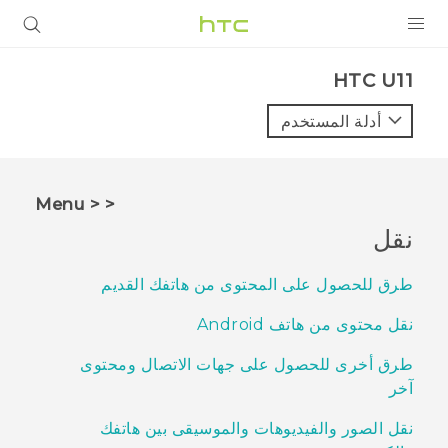
المنتجات
HTC U11‎
VIVE
أدلة المستخدم
G REIGNS
أجهزة الهواتف الذكية
< < Menu
VIVERSE
نقل
البرامج + التطبيقات
طرق للحصول على المحتوى من هاتفك القديم
الدعم
نقل محتوى من هاتف Android
أجهزة HTC والملحقات
طرق أخرى للحصول على جهات الاتصال ومحتوى
آخر
نقل الصور والفيديوهات والموسيقى بين هاتفك