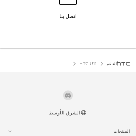
اتصل بنا
الدعم
HTC U11‎
الشرق الأوسط
العربية - دليل البدء السريع
المنتجات
العربية - دليل المستخدم