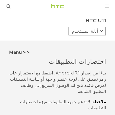
المنتجات
HTC U11‎
VIVE
أدلة المستخدم
G REIGNS
أجهزة الهواتف الذكية
< < Menu
VIVERSE
اختصارات التطبيقات
البرامج + التطبيقات
بدءًا من إصدار
Android
7.1، اضغط مع الاستمرار على
رمز تطبيق على لوحة عنصر واجهة أو شاشة التطبيقات
الدعم
لعرض قائمة تتيح لك الوصول السريع إلى وظائف
التطبيق الشائعة.
أجهزة HTC والملحقات
ملاحظة:
لا تدعم جميع التطبيقات ميزة اختصارات
التطبيقات.