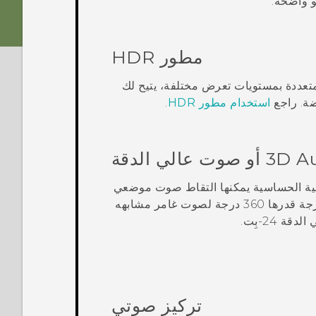
 واضحة.
مطور HDR
تعددة بمستويات تعرض مختلفة، يتيح لك
ضة. راجع
استخدام مطور HDR
.
3D A
أو صوت عالي الدقة
لية الحساسية يمكنها التقاط صوت موضعي
في تسجيلات الفيديو لديك. هذا يعني أنه يمكنك تسجيل صوت بدرجة قدرها 360 درجة لصوت غامر مشابهه
 24-بِت.
تركيز صوتي