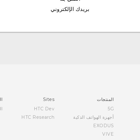
بريدك الإلكتروني
العربية - دليل البدء السريع
العربية - دليل المستخدم
العربية - دلیل السلامة والمعلومات التنظیمیة
Française - Guide de démarrage rapide
Française - Mode d'emploi
Française - Guide de sécurité et de réglementation
المنتجات
Sites
ال
English - Quick start guide
5G
HTC Dev
ال
English - User manual
أجهزة الهواتف الذكية
HTC Research
English - Safety and regulatory guide
EXODUS
VIVE