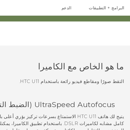
البرامج + التطبيقات
الدعم
أجهزة الهواتف الذكية
أجهزة HTC والملحقات
ما هو الخاص مع
الكاميرا
التقط صورًا ومقاطع فيديو رائعة باستخدام
HTC U11
.
UltraSpeed Autofocus (الضبط التلقائي للبؤرة فائق السرعة)
يتيح لك هاتف
HTC U11
الاستمتاع بسرعات تركيز بؤري أعلى ب
كامل مشابه لكاميرات DSLR. باستخدام تطبيق
الكاميرا
، يمكن