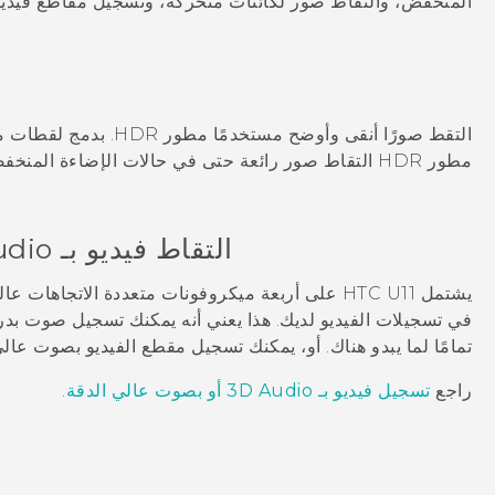
المنخفض، والتقاط صور لكائنات متحركة، وتسجيل مقاطع فيديو
التقط صورًا أنقى وأوضح مستخدمًا
مطور HDR
. بدمج لقطات م
مطور HDR
التقاط صور رائعة حتى في حالات الإضاءة المنخف
التقاط فيديو بـ
udio
يشتمل
HTC U11
على أربعة ميكروفونات متعددة الاتجاهات عا
تمامًا لما يبدو هناك. أو، يمكنك تسجيل مقطع الفيديو بصوت عالي الدقة
راجع
تسجيل فيديو بـ
3D Audio
أو بصوت عالي الدقة
.