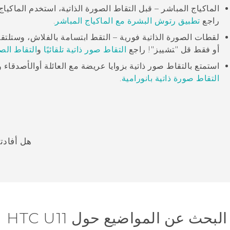
الماكياج المباشر
– قبل التقاط الصورة الذاتية، استخدم
الماكياج
راجع
تطبيق رتوش البشرة مع
الماكياج المباشر
.
لقطات الصورة الذاتية فورية – التقط ابتسامة بالفلاش، وستلتقط
أو فقط قل "‍تشييز"‍! راجع
التقاط صور ذاتية تلقائيًا
و
التقاط الصو
استمتع بالتقاط صور ذاتية بزوايا عريضة مع العائلة أوالأصدقاء
التقاط صورة ذاتية بانورامية
.
هل أفادت
شكرًا لك! تساعد ملاحظاتك الآخرين على تحديد المعلومات الأ
البحث عن المواضيع حول HTC U11