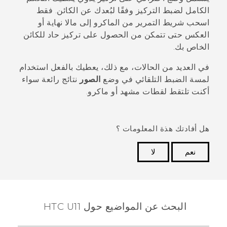
الكامل لضبط التركيز وفقًا لبُعدك عن الكائن. فقط
اسحب شريط التمرير من الماكرو إلى مالا نهاية أو
العكس حتى تتمكن من الحصول على تركيز حاد للكائن
الخاص بك.
في العديد من الحالات، مع ذلك، يعطيك بالفعل استخدام
لمسة الضبط التلقائي في وضع
الصور
نتائج رائعة سواء
أكنت تلتقط لقطات مشهد أو ماكرو.
هل أفادتك هذة المعلومات ؟
نعم
لا
شكرًا لك! تساعد ملاحظاتك الآخرين على تحديد المعلومات
الأكثر فائدة.
البحث عن المواضيع حول HTC U11