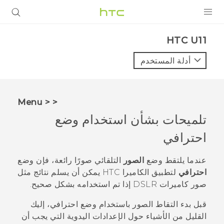
المنتجات
HTC U11‎
VIVE
أدلة المستخدم
G REIGNS
أجهزة الهواتف الذكية
< < Menu
VIVERSE
تلميحات بشأن استخدام وضع
احترافي
البرامج + التطبيقات
الدعم
عندما يلتقط وضع
الصور
التلقائي صورًا رائعة، فإن وضع
احترافي
لتطبيق
الكاميرا
HTC يمكن أن يسلم نتائج مثل
أجهزة HTC والملحقات
صور كاميرات DSLR إذا تم استخدامه بشكل صحيح.
قبل بدء التقاط الصور باستخدام وضع
احترافي
، إليك
القليل من الأشياء حول الإعدادات اليدوية التي يجب أن