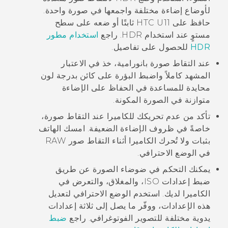
لأوضاع إضاءة مختلفة واجمعها في صورة واحدة.
حافظ على
HTC U11
ثابتًا أو ضعه على سطح
مستوٍ عند استخدام HDR. راجع
استخدام مطور
HDR
للحصول على تفاصيل.
عند التقاط صورة بانورامية، خذ في الاعتبار
المشهد كاملاً واضبط البؤرة على كائن بدرجة لون
محايدة للمساعدة في الحفاظ على الإضاءة
متوازنة في الصورة المكونة.
تأكد من عدم تحريكك للكاميرا عند التقاط صورة،
خاصةً في ظروف الإضاءة الضعيفة.
امسك الهاتف
بثبات ولا تُحرك الكاميرا أثناء التقاط صور RAW
في الوضع الاحترافي.
يمكنك التحكم في ضوضاء الصورة عن طريق
ضبط إعدادات ISO، والمغلاق، والتعرض في
الكاميرا لديك. استخدم الوضع الاحترافي لتعديل
هذه الإعدادات، ووفّر ما يصل إلى ثلاثة إعدادات
يدوية مختلفة للتصوير الفوتوغرافي. راجع
ضبط