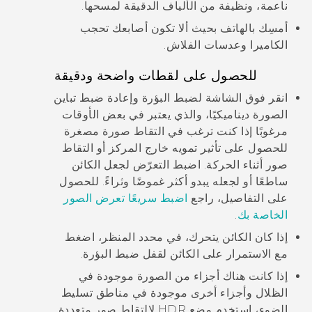
ناعمة، ونظيفة من الألياف الدقيقة لمسحها.
أمسِك بالهاتف بحيث ألا تكون أصابعك تحجب
الكاميرا وعدسات الفلاش.
للحصول على لقطات واضحة ودقيقة
انقر فوق الشاشة لضبط البؤرة وإعادة ضبط تباين
الصورة ديناميكيًا، والذي يعتبر في بعض الأوقات
مرغوبًا إذا كنت ترغب في التقاط صورة مصغرة
للحصول على تأثير تمويه خارج المركز أو التقاط
صور أثناء الحركة. اضبط التعرّض لجعل الكائن
ساطعًا أو لجعله يبدو أكثر غموضًا وثراءً. للحصول
على التفاصيل، راجع
اضبط سريعًا تعرض الصور
الخاصة بك
.
إذا كان الكائن يتحرك، في محدد المنظر، اضغط
مع الاستمرار على الكائن لقفل ضبط البؤرة.
إذا كانت هناك أجزاء من الصورة موجودة في
الظلال وأجزاء أخرى موجودة في مناطق تسليط
الضوء، استخدم وضع HDR لالتقاط صور متعددة