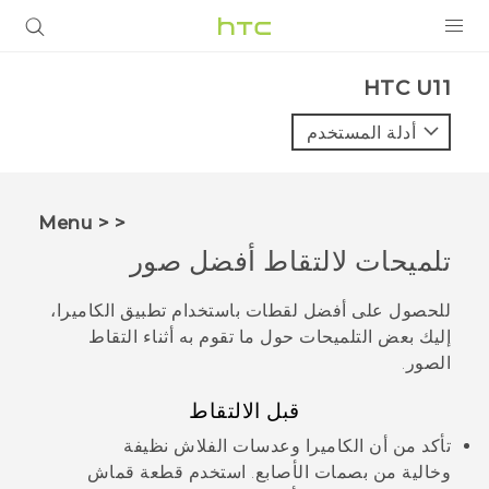
المنتجات
HTC U11‎
VIVE
أدلة المستخدم
G REIGNS
أجهزة الهواتف الذكية
< < Menu
VIVERSE
تلميحات لالتقاط أفضل صور
البرامج + التطبيقات
للحصول على أفضل لقطات باستخدام تطبيق
الكاميرا
،
إليك بعض التلميحات حول ما تقوم به أثناء التقاط
الدعم
الصور.
أجهزة HTC والملحقات
قبل الالتقاط
تأكد من أن الكاميرا وعدسات الفلاش نظيفة
وخالية من بصمات الأصابع. استخدم قطعة قماش