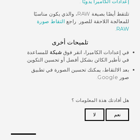
إعدادات الكاميرا يدويًا
.
تلتقط أيضًا بصيغة RAW، والذي يكون مناسبًا
للمعالجة اللاحقة للصور. راجع
التقاط صورة
.
RAW
تلميحات أخرى
في إعدادات
الكاميرا
، انقر فوق
شبكة
للمساعدة
في تأطير الكائن بشكل أفضل أو تحسين التكوين.
بعد الالتقاط، يمكنك تحسين الصورة في تطبيق
صور Google
.
هل أفادتك هذة المعلومات ؟
نعم
لا
شكرًا لك! تساعد ملاحظاتك الآخرين على تحديد المعلومات
الأكثر فائدة.