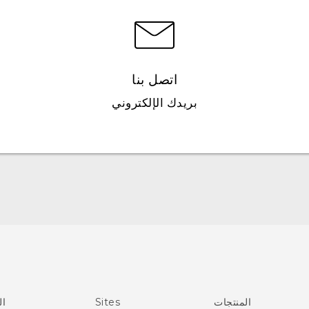
اتصل بنا
بريدك الإلكتروني
العربية - دليل البدء السريع
العربية - دليل المستخدم
العربية - دلیل السلامة والمعلومات التنظیمیة
Française - Guide de démarrage rapide
Française - Mode d'emploi
Française - Guide de sécurité et de réglementation
المنتجات
Sites
ال
English - Quick start guide