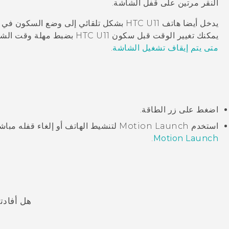
النقر مرتين على قفل الشاشة.
يدخل أيضا هاتف
HTC U11
بشكل تلقائي إلى وضع السكون في ح
يمكنك تغيير الوقت قبل سكون
HTC U11
بضبط مهلة وقت الشا
متى يتم إيقاف تشغيل الشاشة
.
اضغط على زر
الطاقة
.
استخدم
Motion Launch
لتنشيط الهاتف أو إلغاء قفله مبا
.
Motion Launch
هل أفادت
شكرًا لك! تساعد ملاحظاتك الآخرين على تحديد المعلومات الأ