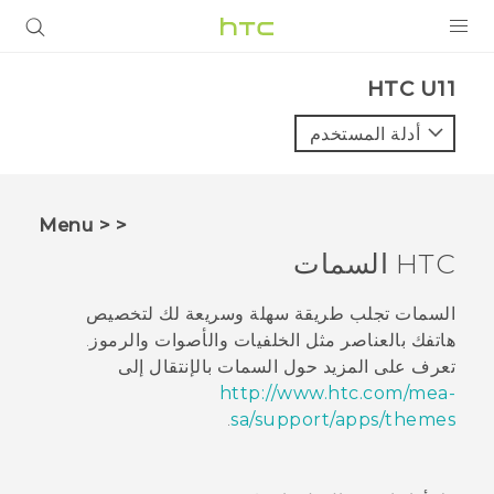
المنتجات
HTC U11‎
VIVE
أدلة المستخدم
G REIGNS
أجهزة الهواتف الذكية
< < Menu
VIVERSE
HTC
السمات
البرامج + التطبيقات
السمات
تجلب طريقة سهلة وسريعة لك لتخصيص
هاتفك بالعناصر مثل الخلفيات والأصوات والرموز.
الدعم
تعرف على المزيد حول
السمات
بالإنتقال إلى
http://www.htc.com/mea-
أجهزة HTC والملحقات
.
sa/support/apps/themes