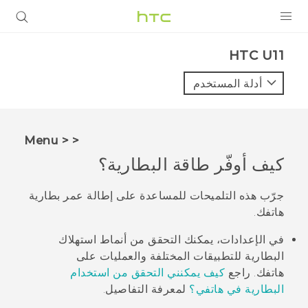
المنتجات
HTC U11‎
VIVE
أدلة المستخدم
G REIGNS
أجهزة الهواتف الذكية
< < Menu
VIVERSE
كيف أوفّر طاقة البطارية؟
البرامج + التطبيقات
جرّب هذه التلميحات للمساعدة على إطالة عمر بطارية
هاتفك.
الدعم
في الإعدادات، يمكنك التحقق من أنماط استهلاك
أجهزة HTC والملحقات
البطارية للتطبيقات المختلفة والعمليات على
هاتفك. راجع
كيف يمكنني التحقق من استخدام
البطارية في هاتفي؟
لمعرفة التفاصيل.