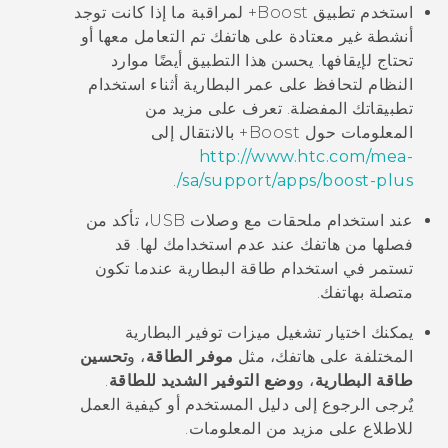
استخدم تطبيق
Boost+
لمراقبة ما إذا كانت توجد
أنشطة غير معتادة على هاتفك تم التعامل معها أو
تحتاج لإيقافها. يحسن هذا التطبيق أيضًا موارد
النظام لتحافظ على عمر البطارية أثناء استخدام
تطبيقاتك المفضلة.
تعرف على مزيد من
المعلومات حول
Boost+
بالانتقال إلى
http://www.htc.com/mea-
.
sa/support/apps/boost-plus/
عند استخدام ملحقات مع وصلات USB، تأكد من
فصلها من هاتفك عند عدم استخدامك لها. قد
تستمر في استخدام طاقة البطارية عندما تكون
متصلة بهاتفك.
يمكنك اختيار تشغيل ميزات توفير البطارية
المختلفة على هاتفك، مثل
موفر الطاقة
، و
تحسين
طاقة البطارية
، و
وضع التوفير الشديد للطاقة
.
يٌرجى الرجوع إلى دليل المستخدم أو كيفية العمل
للاطلاع على مزيد من المعلومات.