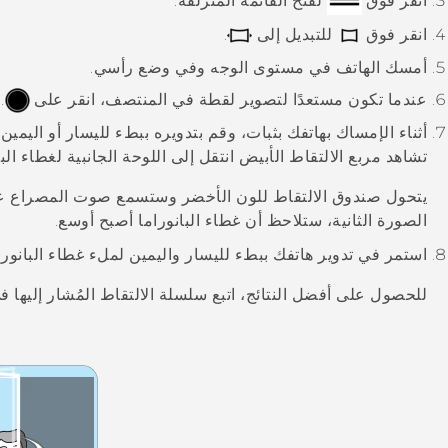
انقر فوق
لفتح القائمة المنزلقة.
انقر فوق
للتبديل إلى
.
أمسك الهاتف في مستوى الوجه وفي وضع رأسي.
عندما تكون مستعدًا لتصوير لقطة في المنتصف، انقر على
.
أثناء الإمساك بهاتفك بثبات، وقم بتدويره ببطء لليسار أو اليمي
تشاهد مربع الالتقاط الأبيض انتقل إلى اللوحة الجانبية لغطاء البا
يتحول صندوق الالتقاط للون الأخضر وستسمع صوت المصراع عند
الصورة الثانية، ستلاحظ أن غطاء البانوراما أصبح أوسع.
استمر في تدوير هاتفك ببطء لليسار واليمين لملء غطاء البانورا
للحصول على أفضل النتائج، اتبع سلسلة الالتقاط المُشار إليها في