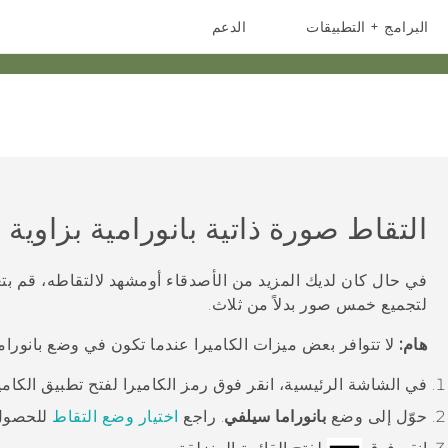
البرامج + التطبيقات
الدعم
أجهزة الهواتف الذكية
أجهزة HTC والملحقات
التقاط صورة ذاتية بانورامية بزاوية 
في حال كان لديك المزيد من الأصدقاء أومشهد لالتقاطه، قم ب
لتجميع خمس صور بدلاً من ثلاث.
هام:
لا تتوافر بعض ميزات الكاميرا عندما تكون في وضع
بانورا
في الشاشة
الرئيسية
، انقر فوق رمز الكاميرا لفتح تطبيق
الكامي
حوّل إلى وضع
بانوراما سيلفي
.
راجع
اختيار وضع التقاط
للحصول 