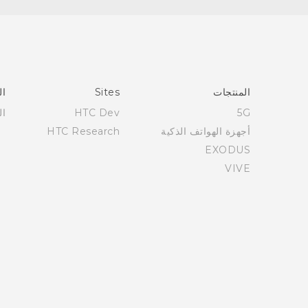
العربية - دليل المستخدم
العربية - دلیل السلامة والمعلومات التنظیمیة
Française - Guide de démarrage rapide
Française - Mode d'emploi
Française - Guide de sécurité et de réglementation
المنتجات
Sites
ال
English - Quick start guide
5G
HTC Dev
ال
English - User manual
أجهزة الهواتف الذكية
HTC Research
English - Safety and regulatory guide
EXODUS
VIVE