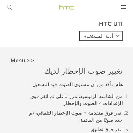
المنتجات
HTC U11‎
VIVE
أدلة المستخدم
G REIGNS
أجهزة الهواتف الذكية
< < Menu
VIVERSE
تغيير صوت الإخطار لديك
البرامج + التطبيقات
هام:
تأكد من أن مستوى الصوت قيد التشغيل.
الدعم
من الشاشة
الرئيسية
، مرر لأعلى ثم انقر فوق
الإعدادات
>
الصوت والإخطار
.
أجهزة HTC والملحقات
انقر فوق
متقدمة
>
صوت الإخطار التلقائي
، ثم
حدد صوتًا من القائمة.
انقر فوق
تطبيق
.