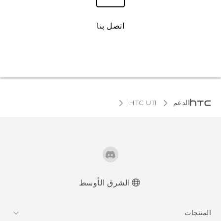
اتصل بنا
الدعم
HTC U11‎
الشرق الأوسط
العربية - دليل البدء السريع
المنتجات
العربية - دليل المستخدم