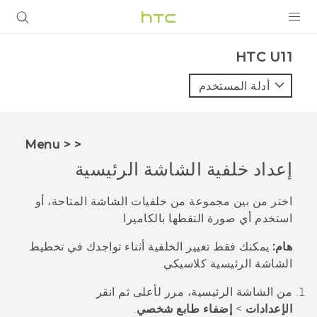
المنتجات
HTC U11‎
VIVE
أدلة المستخدم
G REIGNS
أجهزة الهواتف الذكية
< < Menu
VIVERSE
إعداد خلفية الشاشة الرئيسية
البرامج + التطبيقات
اختر من بين مجموعة من خلفيات الشاشة المتاحة، أو
استخدم أي صورة التقطها بالكاميرا.
الدعم
هام:
يمكنك فقط تغيير الخلفية أثناء تواجدك في تخطيط
أجهزة HTC والملحقات
الشاشة الرئيسية
كلاسيكي
.
من الشاشة
الرئيسية
، مرر لأعلى ثم انقر
الإعدادات
>
إضفاء طابع شخصي
.