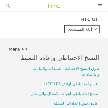
المنتجات
HTC U11‎
VIVE
أدلة المستخدم
G REIGNS
أجهزة الهواتف الذكية
< < Menu
VIVERSE
النسخ الاحتياطي وإعادة الضبط
البرامج + التطبيقات
طرق النسخ الاحتياطي للملفات والبيانات
والإعدادات
الدعم
النسخ الاحتياطي لهاتف HTC U11
أجهزة HTC والملحقات
النسخ الاحتياطي لجهات الاتصال والرسائل
إعادة تعيين إعدادات الشبكة