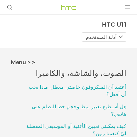
المنتجات
HTC U11‎
VIVE
أدلة المستخدم
G REIGNS
أجهزة الهواتف الذكية
< < Menu
VIVERSE
الصوت، والشاشة، والكاميرا
البرامج + التطبيقات
أعتقد أن الميكروفون خاصتي معطل. ماذا يجب
أن أفعل؟
الدعم
هل أستطيع تغيير نمط وحجم خط النظام على
أجهزة HTC والملحقات
هاتفي؟
كيف يمكنني تعيين الأغنية أو الموسيقى المفضلة
ليّ كنغمة رنين؟