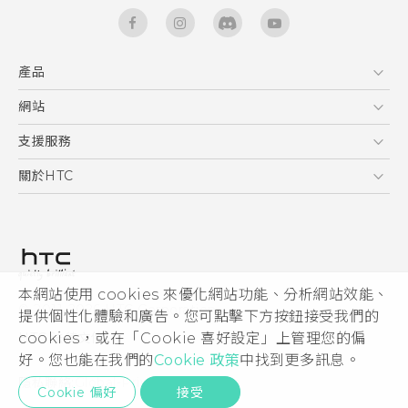
產品
5G
網站
快速入門手冊
智能手機
使用手冊
HTC Dev
支援服務
安全與法令注意事項
區塊鍊手機
HTC Research
服務中心
關於HTC
配件
產品有限保固說明
ESG
VIVE
公告欄
投資人
私隱政策
產品安全
本網站使用 cookies 來優化網站功能、分析網站效能、
© 2011-2026 HTC Corporation
提供個性化體驗和廣告。您可點擊下方按鈕接受我們的
加入HTC
cookies，或在「Cookie 喜好設定」上管理您的偏
HTC 法律文件
Security and Privacy Whitepaper
好。您也能在我們的
Cookie 政策
中找到更多訊息。
隱私聯絡:
Global-Privacy@htc.com
Cookie 偏好
接受