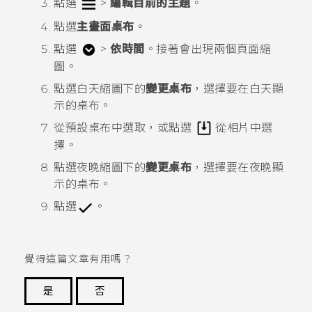
點選
>
編輯目前的主題
。
點選
主畫面桌布
。
點選
>
依時間
。
接著會出現兩個頁面縮
圖。
點選
白天
縮圖下的
變更桌布
，選擇要在白天顯
示的桌布。
從預設桌布中選取，或點選
從相片中選
擇。
點選
夜晚
縮圖下的
變更桌布
，選擇要在夜晚顯
示的桌布。
點選
。
覺得這篇文章有用嗎？
是
否
謝謝您！