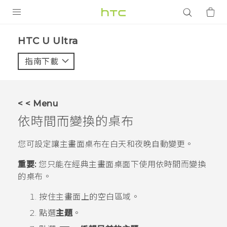
產品
HTC U Ultra‎
VIVE
指南下載
智能手機
G REIGNS
< < Menu
配件
依時間而變換的桌布
VIVERSE
您可設定讓主畫面桌布在白天和夜晚自動變更。
應用程式
重要:
您只能在
經典
主畫面桌面下使用
依時間而變換
的桌布。
支援服務
按住
主畫面
上的空白區域。
登入
點選
主題
。