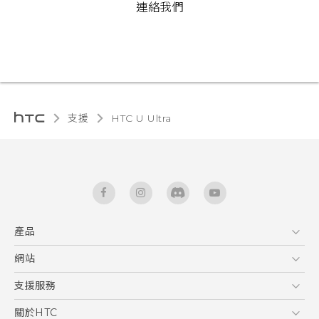
連絡我們
支援
HTC U Ultra‎
產品
5G
網站
快速入門手冊
智能手機
使用手冊
HTC Dev
支援服務
安全與法令注意事項
區塊鍊手機
HTC Research
服務中心
關於HTC