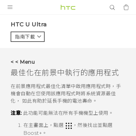
產品
HTC U Ultra‎
VIVE
指南下載
智能手機
G REIGNS
< < Menu
配件
最佳化在前景中執行的應用程式
VIVERSE
在
前景應用程式最佳化
清單中啟用應用程式時，手
機會自動在您使用該應用程式時將系統資源最佳
應用程式
化， 如此有助於延長手機的電池壽命。
支援服務
注意:
此功能可能無法在所有手機機型上使用。
登入
在主畫面上，點選
，然後找出並點選
Boost+
。