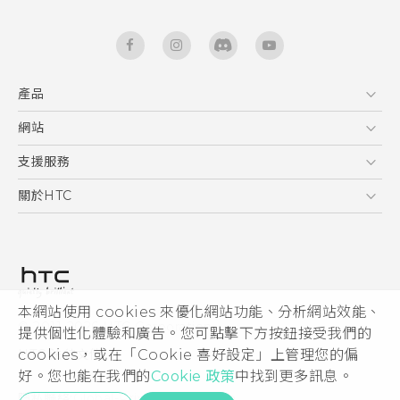
產品
5G
網站
快速入門手冊
智能手機
使用手冊
HTC Dev
支援服務
安全與法令注意事項
區塊鍊手機
HTC Research
服務中心
關於HTC
配件
產品有限保固說明
ESG
VIVE
公告欄
投資人
私隱政策
產品安全
本網站使用 cookies 來優化網站功能、分析網站效能、
© 2011-2026 HTC Corporation
提供個性化體驗和廣告。您可點擊下方按鈕接受我們的
加入HTC
HTC 法律文件
cookies，或在「Cookie 喜好設定」上管理您的偏
Security and Privacy Whitepaper
好。您也能在我們的
Cookie 政策
中找到更多訊息。
隱私聯絡:
Global-Privacy@htc.com