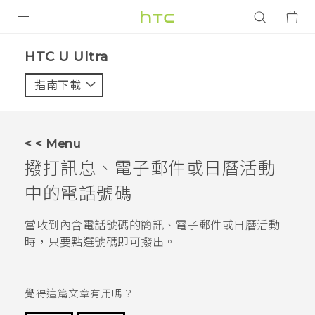
產品
HTC U Ultra‎
VIVE
指南下載
智能手機
G REIGNS
< < Menu
配件
撥打訊息、電子郵件或日曆活動
VIVERSE
中的電話號碼
應用程式
當收到內含電話號碼的簡訊、電子郵件或日曆活動
時，只要點選號碼即可撥出。
支援服務
登入
覺得這篇文章有用嗎？