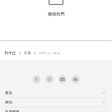
連絡我們
支援
HTC U Ultra‎
產品
5G
網站
快速入門手冊
智能手機
使用手冊
HTC Dev
支援服務