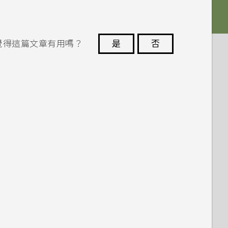
覺得這篇文章有用嗎？
是
否
謝謝您！