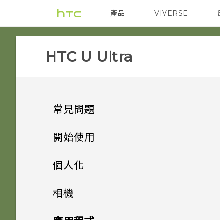
產品
VIVERSE
VIVE
智能手機
HTC U Ultra‎
常見問題
音效與顯示
開始使用
儲存空間
手機上的各種便利功能
我認為麥克風壞了。我該怎麼
個人化
做？
安全性
打開包裝與設定
如何將檔案與資料夾複製或移到
主畫面配置與字型
雙螢幕
相機
記憶卡？
能否變更手機上系統的字型樣式
應用程式
熟悉新手機的功能
觸碰指紋辨識器為何無法喚醒手
小工具與捷徑
和大小？
HTC U Ultra 概觀
相機有哪些特殊功能
拍照和錄影
新增或移除小工具面板