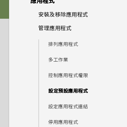
應用程式
機？
如何檢視 USB 隨身碟內的檔案
備份與傳輸
更新
「驗證應用程式」有何作用？如
音效偏好設定
與資料夾？
HTC Sense 首頁
如何將喜愛的歌曲或音樂設為鈴
卡片固定座
進階相機功能
啟動列
豐富的音效
何確認是否已啟用？
變更主畫面
安裝及移除應用程式
相機畫面
使用 Exchange ActiveSync
電源與充電
聲？
第二螢幕
如何備份相片及影片？
時為何無法用我的指紋將螢幕解
軟體與應用程式更新
我將記憶卡格式化以作為內部儲
休眠模式
變更來電鈴聲
Nano SIM 卡
新增主畫面小工具
管理應用程式
慢動作錄影
指紋感應器
如何在郵件應用程式內登入我的
設定主畫面桌布
鎖？
選擇拍攝模式
從 Play 商店取得應用程式
無線與網路
存空間使用時，卻出現該記憶卡
只能使用隨附的 USB Type-C
如何在手機與電腦之間複製檔
Microsoft 電子郵件帳號？
何謂第二螢幕？
安裝軟體更新
速度太慢的訊息。為什麼？
鎖定螢幕
傳輸線嗎？能否使用第三方的傳
變更通知音效
SD 卡
案？
新增主畫面捷徑
使用 Zoe 動態拍照
排列應用程式
完全個人專屬
通話與 SIM 卡
變更預設字型大小
如何在重設手機後通過
拍攝相片
從網路下載應用程式
如何在電信業者的網路中新增存
輸線？
為何手機上的應用程式會當機並
第二螢幕設定
Google 登入畫面？
安裝應用程式更新
我的手機是全新的，但可用儲存
取點？
動作手勢
設定預設音量
為電池充電
設定與其他
我之前曾使用 HTC 備份。為何
分類小工具面板和啟動列上的應
強制關閉？
拍攝高動態縮時攝影影片
多工作業
Boost+
我能將 Micro SIM 卡剪小為
設定相片品質和大小
空間卻比總容量少。為什麼？
解除安裝應用程式
可以透過 micro USB 轉 USB
手機現在未內建 HTC 備份？
用程式
使用第二螢幕
忘記了手機的螢幕鎖定密碼、
Nano SIM 卡以裝入手機內
從 Play 商店 安裝應用程式更新
我透過藍牙傳送了一些檔案到電
Type-C 轉接器以使用現有的
觸控手勢
系統效能
適用於喇叭的HTC
切換手機開關
如何知道我是否在手機上安裝了
如何找出手機的 IMEI/MEID 和
選擇場景
PIN 碼或圖形該怎麼辦？
嗎？
控制應用程式權限
Android 7.0 Nougat
提示：如何拍出更棒的相片
使用 MicroSD 記憶卡作為可移
腦。檔案存到哪裡去了？
USB 傳輸線嗎？
BoomSound
如何讓 HTC Sync Manager
移動主畫面項目
惡意的第三方應用程式？
序號？
新增應用程式或聯絡人
除式儲存裝置和使用內部儲存空
相機
認識手機設定
辨識出我的手機？
如何查看手機最新的軟體更新？
選擇要連線到 4G LTE 網路的
手動調整相機設定
手機遺失或遭竊時該怎麼辦？
設定預設應用程式
HTC Sense Companion
間有何不同？
以 3D 音效 或高解析度音訊錄
如何將手機的網際網路連線分享
USB Type-C 接頭與舊手機上
設定您專屬 HTC USonic 耳機
Nano SIM 卡
移除主畫面項目
如何設定預設的簡訊應用程式？
為何手機會對我說話？如何關閉
影
給其他裝置使用？
的 micro USB 接頭有何不
能否讓相機停留在待機模式以節
使用快速設定
手機出狀況時該如何排除問題？
此功能？
拍攝 RAW 相片
何謂智慧鎖及如何使用？
設定應用程式連結
同？
省電力？要如何設定？
使用雙網路管理員管理 Nano
如何顯示執行中應用程式的清
自拍
要如何得知我的手機能否在其他
擷取手機畫面
SIM 卡
為何手機反應緩慢且靜止不動？
單？
如何啟用或停用裝置管理員應用
相機應用程式如何拍攝 RAW 相
為何重新開啟或開啟手機時出現
停用應用程式
國家的本國網路內使用？
Qualcomm Quick Charge
相片看起來模糊不清嗎？以下有