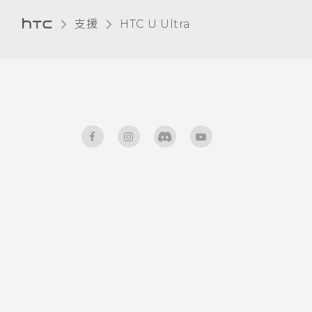
支援
HTC U Ultra‎