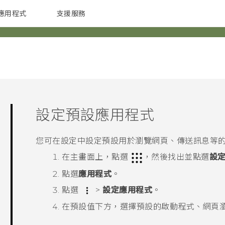
應用程式
支援服務
G REIGNS
配件
設定預設應用程式
您可在設定中設定預設用於瀏覽網頁、傳送訊息等
在
主畫面
上，點選
，然後找出並點選
設
點選
應用程式
。
點選
>
設定應用程式
。
在
預設值
下方，選擇預設的啟動程式、網頁