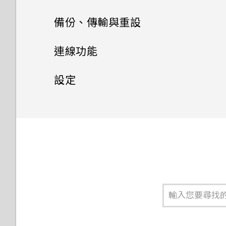
美化 RAW 相片
手動設定日期和時間
設定 HTC Sense
管理在背景中執行的應用程式
選擇主畫面桌面
張貼到社交網路
簡訊與多媒體簡訊
電池
Companion
使用智慧搜尋撥號
備份、傳輸與重設
取得協助與疑難排解
Doze 模式如何節省電池電力？
剪輯影片
設定鬧鐘
針對部分應用程式建立解鎖圖形
聯絡人
使用貼圖作為應用程式圖示
從 HTC BlinkFeed 移除內容
儲存空間
傳送簡訊 (SMS)
檢視詳細資料
撥打分機號碼
備份與重設
延長電池使用時間的提示
連線功能
為何省電模式和極致省電模式都
變更慢動作影片的播放速度
郵件
變成灰色停用狀態？
多張桌布
聯絡人清單
如何在訊息內加入簽名？
傳輸
釋放儲存空間
快速撥號
使用省電功能
網際網路連線
備份檔案、資料和設定的方式
設定
編輯高動態縮時攝影影片
查看郵件
Android 中的應用程式待機如
依時間而變換的桌布
新增新的聯絡人
傳送多媒體訊息 (MMS)
儲存空間類型
無線分享
從舊手機傳輸內容的方法
撥打訊息、電子郵件或日曆活動
極致省電模式
使用 Android 備份服務
一般設定
開啟或關閉數據連線
何節省電池電力？
中的電話號碼
傳送電子郵件訊息
鎖定螢幕桌布
編輯聯絡人的資訊
傳送群組訊息
我該將記憶卡當作可移除式或內
從Android手機傳輸內容
安全性設定
HTC Connect 是什麼？
顯示電池百分比
從先前的 HTC 手機還原
管理數據使用量
設定中的電池最佳化有何作用？
請勿打擾模式
部儲存空間使用呢？
收到來電
讀取及回覆電子郵件訊息
聯繫聯絡人
協助工具設定
轉寄訊息
透過iCloud傳送iPhone內容
使用 HTC Connect 分享媒體
為 Nano SIM 卡指派 PIN 碼
查看電池用量
備份聯絡人與訊息
Wi-Fi 連線
如何節省電池電力？
開啟或關閉定位服務
將記憶卡設為內部儲存空間
緊急電話
管理電子郵件訊息
匯入或複製聯絡人
將訊息移到受保護的收件匣
協助工具功能
取得聯絡人及其他內容的其他方
將音樂串流到 AirPlay 喇叭或
設定螢幕鎖定
查看電池記錄
重設網路設定
連線到 VPN
飛安模式
在手機儲存空間和記憶卡之間移
法
Apple TV
通話期間可以執行的動作
搜尋電子郵件訊息
合併聯絡人資訊
動應用程式及資料
封鎖不要的訊息
協助工具設定
設定智慧鎖
應用程式電池最佳化
重設 HTC U Ultra (硬體重設)
安裝數位憑證
自動旋轉螢幕
在手機和電腦之間傳送相片、影
傳送音樂至 Blackfire 相容喇
設定多方通話