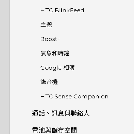
程式？
片？
要求我輸入密碼以解密手機？
3.0 運作方式？
快速調整相片曝光
一些拍照秘訣
旅行模式
初次設定 HTC U Ultra
為何手機會自動關機？
如何啟用開發人員選項？
HTC BlinkFeed
手機能在找不到 Wi-Fi 或訊號
移除螢幕鎖時出現裝置保護功能
太弱時自動切換至行動網路嗎？
我的手機是否向下相容於不支援
拍攝連續的相片
重新啟動 HTC U Ultra (軟體重
主題
新增社交網路、電子郵件帳號等
手機異常過熱或溫度過高時該怎
為何手機對 Motion Launch
將停止運作的訊息，裝置保護是
何謂 HTC BlinkFeed？
Qualcomm Quick Charge
設)
麼辦？
手勢啟動手勢沒有反應？
什麼意思？
3.0 的充電配件？
使用 HDR
Boost+
指紋辨識器
何謂 HTC 主題？
開啟或關閉 HTC BlinkFeed
通知
結束或關閉應用程式最好的方式
為何無法在應用程式內使用多指
手機無法開機時該怎麼做？
氣象和時鐘
拍攝全景自拍
關於 Boost+
為何？
手勢？
下載主題或個別項目
餐廳推薦
Motion Launch 手勢啟動
Google 相簿
如何使用硬體按鍵重新啟動手
拍攝超廣角全景自拍照
查看氣象
開啟或關閉 Smart Boost
如何查看手機內建的記憶體容量
Google 相簿擁有與 HTC 相片
自行建立主題
機？
在 HTC BlinkFeed 上新增內
及使用量？
選取、複製及貼上文字
集一樣的功能嗎？
錄音機
容的方式
Google 相簿功能介紹
拍攝全景相片
在氣象時鐘內變更城市
手動清除垃圾檔案
尋找主題
如果手機不斷重新啟動或無法開
HTC Sense Companion
如何重新啟動手機以進入安全模
輸入文字
使用應用程式時不斷出現要求授
錄音
機進入主畫面，該怎麼辦？
自訂重點消息摘要
檢視相片及影片
從氣象時鐘開啟定位服務
式？
予權限的提示。為什麼？
最佳化在前景中執行的應用程式
編輯主題
通話、訊息與聯絡人
何謂 HTC Sense
如何加快輸入速度？
啟用高解析音效錄音
手機無法充電時該怎麼做？
在 HTC BlinkFeed 上播放影
編輯相片
使用時鐘
Companion？
管理已下載應用程式的異常活動
刪除主題
片
手機通話功能
電池與儲存空間
中文輸入
為何電池電力消耗如此快速？