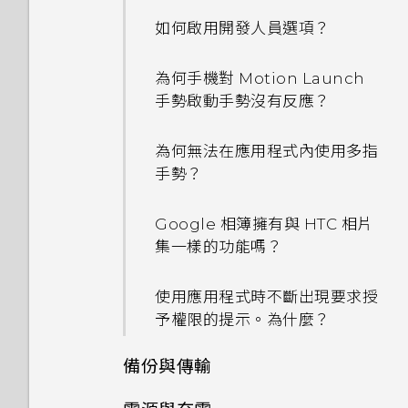
要求我輸入密碼以解密手機？
如何啟用開發人員選項？
移除螢幕鎖時出現裝置保護功能
為何手機對 Motion Launch
將停止運作的訊息，裝置保護是
手勢啟動手勢沒有反應？
什麼意思？
為何無法在應用程式內使用多指
手勢？
Google 相簿擁有與 HTC 相片
集一樣的功能嗎？
使用應用程式時不斷出現要求授
予權限的提示。為什麼？
備份與傳輸