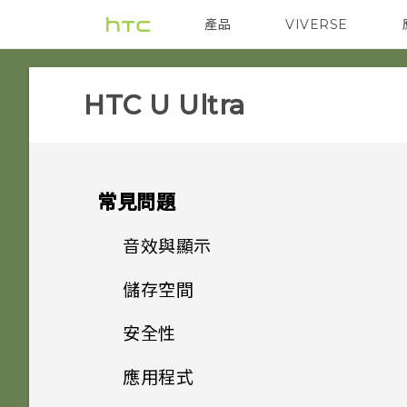
產品
VIVERSE
VIVE
智能手機
HTC U Ultra‎
常見問題
音效與顯示
儲存空間
我認為麥克風壞了。我該怎麼
做？
安全性
如何將檔案與資料夾複製或移到
記憶卡？
能否變更手機上系統的字型樣式
應用程式
觸碰指紋辨識器為何無法喚醒手
和大小？