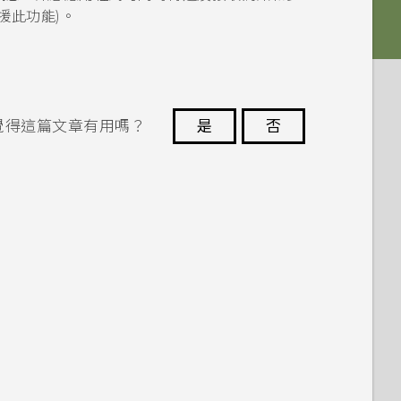
援此功能)。
覺得這篇文章有用嗎？
是
否
謝謝您！