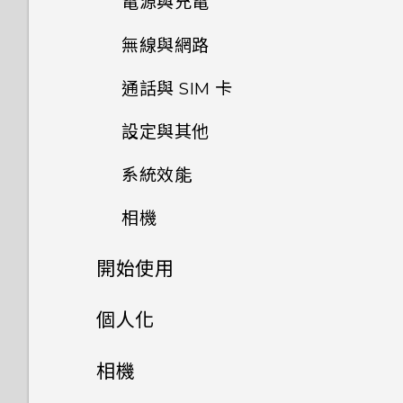
電源與充電
如何備份相片及影片？
無線與網路
只能使用隨附的 USB Type-C
如何在手機與電腦之間複製檔
傳輸線嗎？能否使用第三方的傳
案？
通話與 SIM 卡
如何在電信業者的網路中新增存
輸線？
取點？
設定與其他
我之前曾使用 HTC 備份。為何
我能將 Micro SIM 卡剪小為
可以透過 micro USB 轉 USB
手機現在未內建 HTC 備份？
Nano SIM 卡以裝入手機內
我透過藍牙傳送了一些檔案到電
Type-C 轉接器以使用現有的
系統效能
如何找出手機的 IMEI/MEID 和
嗎？
腦。檔案存到哪裡去了？
USB 傳輸線嗎？
如何讓 HTC Sync Manager
序號？
相機
辨識出我的手機？
如何查看手機最新的軟體更新？
如何將手機的網際網路連線分享
USB Type-C 接頭與舊手機上
為何手機會對我說話？如何關閉
給其他裝置使用？
的 micro USB 接頭有何不
開始使用
能否讓相機停留在待機模式以節
手機出狀況時該如何排除問題？
此功能？
同？
省電力？要如何設定？
手機上的各種便利功能
要如何得知我的手機能否在其他
個人化
為何手機反應緩慢且靜止不動？
如何啟用或停用裝置管理員應用
國家的本國網路內使用？
Qualcomm Quick Charge
相片看起來模糊不清嗎？以下有
程式？
打開包裝與設定
3.0 運作方式？
主畫面配置與字型
一些拍照秘訣
雙螢幕
相機
為何手機會自動關機？
手機能在找不到 Wi-Fi 或訊號
熟悉新手機的功能