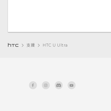
中文輸入
變更顯示語言
使用藍牙接收檔案
取得協助與疑難排解
手套模式
使用 NFC
支援
HTC U Ultra‎