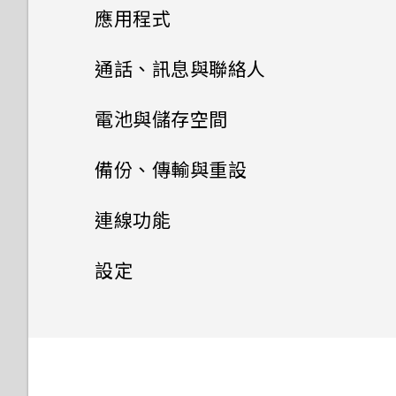
小工具與捷徑
太弱時自動切換至行動網路嗎？
HTC U Ultra 概觀
我的手機是否向下相容於不支援
相機有哪些特殊功能
拍照和錄影
新增或移除小工具面板
應用程式
手機異常過熱或溫度過高時該怎
Qualcomm Quick Charge
更新
麼辦？
音效偏好設定
HTC Sense 首頁
3.0 的充電配件？
卡片固定座
進階相機功能
啟動列
豐富的音效
變更主畫面
安裝及移除應用程式
相機畫面
通話、訊息與聯絡人
第二螢幕
軟體與應用程式更新
結束或關閉應用程式最好的方式
休眠模式
變更來電鈴聲
手機無法開機時該怎麼做？
Nano SIM 卡
新增主畫面小工具
管理應用程式
慢動作錄影
指紋感應器
設定主畫面桌布
選擇拍攝模式
手機通話功能
從 Play 商店取得應用程式
為何？
電池與儲存空間
何謂第二螢幕？
安裝軟體更新
鎖定螢幕
變更通知音效
HTC BlinkFeed
如何使用硬體按鍵重新啟動手
SD 卡
新增主畫面捷徑
使用 Zoe 動態拍照
簡訊與多媒體簡訊
排列應用程式
完全個人專屬
變更預設字型大小
拍攝相片
從網路下載應用程式
電池
如何查看手機內建的記憶體容量
使用智慧搜尋撥號
備份、傳輸與重設
機？
第二螢幕設定
及使用量？
安裝應用程式更新
主題
動作手勢
設定預設音量
聯絡人
何謂 HTC BlinkFeed？
為電池充電
分類小工具面板和啟動列上的應
拍攝高動態縮時攝影影片
多工作業
儲存空間
Boost+
傳送簡訊 (SMS)
設定相片品質和大小
解除安裝應用程式
撥打分機號碼
備份與重設
延長電池使用時間的提示
如果手機不斷重新啟動或無法開
連線功能
用程式
使用第二螢幕
Boost+
如何重新啟動手機以進入安全模
從 Play 商店 安裝應用程式更新
郵件
機進入主畫面，該怎麼辦？
何謂 HTC 主題？
觸控手勢
適用於喇叭的HTC
開啟或關閉 HTC BlinkFeed
切換手機開關
聯絡人清單
選擇場景
控制應用程式權限
Android 7.0 Nougat
如何在訊息內加入簽名？
傳輸
式？
釋放儲存空間
提示：如何拍出更棒的相片
快速撥號
使用省電功能
網際網路連線
備份檔案、資料和設定的方式
BoomSound
設定
移動主畫面項目
氣象和時鐘
新增應用程式或聯絡人
關於 Boost+
手機無法充電時該怎麼做？
下載主題或個別項目
認識手機設定
查看郵件
餐廳推薦
選擇要連線到 4G LTE 網路的
新增新的聯絡人
手動調整相機設定
設定預設應用程式
HTC Sense Companion
傳送多媒體訊息 (MMS)
儲存空間類型
無線分享
以 3D 音效 或高解析度音訊錄
從舊手機傳輸內容的方法
撥打訊息、電子郵件或日曆活動
極致省電模式
使用 Android 備份服務
一般設定
設定您專屬 HTC USonic 耳機
開啟或關閉數據連線
Google 相簿
Nano SIM 卡
移除主畫面項目
查看氣象
影
開啟或關閉 Smart Boost
中的電話號碼
為何電池電力消耗如此快速？
自行建立主題
使用快速設定
傳送電子郵件訊息
在 HTC BlinkFeed 上新增內
編輯聯絡人的資訊
拍攝 RAW 相片
設定應用程式連結
傳送群組訊息
我該將記憶卡當作可移除式或內
從Android手機傳輸內容
安全性設定
HTC Connect 是什麼？
錄音機
顯示電池百分比
從先前的 HTC 手機還原
管理數據使用量
請勿打擾模式
容的方式
使用雙網路管理員管理 Nano
Google 相簿功能介紹
在氣象時鐘內變更城市
部儲存空間使用呢？
自拍
手動清除垃圾檔案
收到來電
Doze 模式如何節省電池電力？
尋找主題
擷取手機畫面
讀取及回覆電子郵件訊息
SIM 卡
聯繫聯絡人