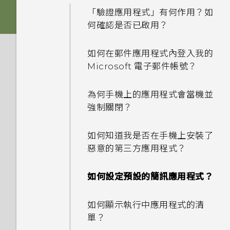
機？
如何檢視 USB 隨身碟內的檔案
「驗證應用程式」有何作用？如
與資料夾？
如何將喜愛的歌曲或音樂設為鈴
何確認是否已啟用？
使用 Exchange ActiveSync
聲？
時為何無法用我的指紋將螢幕解
我將記憶卡格式化以作為內部儲
如何在郵件應用程式內登入我的
鎖？
存空間使用時，卻出現該記憶卡
Microsoft 電子郵件帳號？
速度太慢的訊息。為什麼？
如何在重設手機後通過
為何手機上的應用程式會當機並
Google 登入畫面？
我的手機是全新的，但可用儲存
強制關閉？
空間卻比總容量少。為什麼？
忘記了手機的螢幕鎖定密碼、
如何知道我是否在手機上安裝了
PIN 碼或圖形該怎麼辦？
使用 MicroSD 記憶卡作為可移
惡意的第三方應用程式？
除式儲存裝置和使用內部儲存空
手機遺失或遭竊時該怎麼辦？
間有何不同？
如何設定預設的簡訊應用程式？
何謂智慧鎖及如何使用？
如何顯示執行中應用程式的清
單？
為何重新開啟或開啟手機時出現