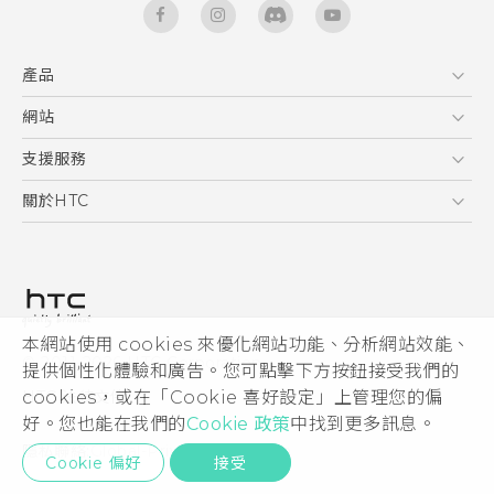
產品
5G
網站
快速入門手冊
智能手機
使用手冊
HTC Dev
支援服務
安全與法令注意事項
區塊鍊手機
HTC Research
服務中心
關於HTC
配件
產品有限保固說明
ESG
VIVE
公告欄
投資人
私隱政策
產品安全
本網站使用 cookies 來優化網站功能、分析網站效能、
© 2011-2026 HTC Corporation
提供個性化體驗和廣告。您可點擊下方按鈕接受我們的
加入HTC
HTC 法律文件
cookies，或在「Cookie 喜好設定」上管理您的偏
Security and Privacy Whitepaper
好。您也能在我們的
Cookie 政策
中找到更多訊息。
隱私聯絡:
Global-Privacy@htc.com
Cookie 偏好
接受