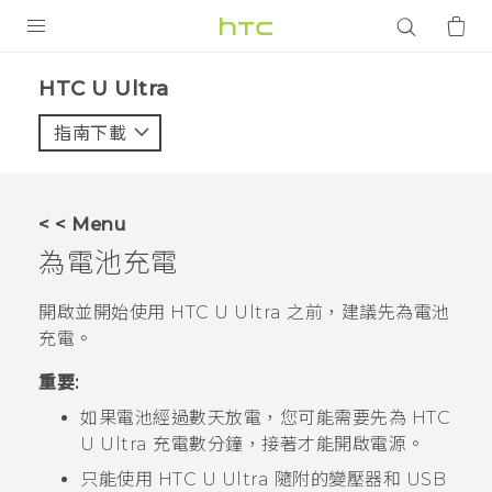
產品
HTC U Ultra‎
VIVE
指南下載
智能手機
G REIGNS
< < Menu
配件
為電池充電
VIVERSE
開啟並開始使用
HTC U Ultra
之前，建議先為電池
充電。
應用程式
重要:
支援服務
如果電池經過數天放電，您可能需要先為
HTC
登入
U Ultra
充電數分鐘，接著才能開啟電源。
只能使用
HTC U Ultra
隨附的變壓器和
USB