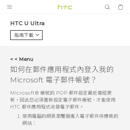
產品
HTC U Ultra‎
VIVE
指南下載
智能手機
G REIGNS
< < Menu
配件
如何在
郵件
應用程式內登入我的
VIVERSE
Microsoft
電子郵件帳號？
應用程式
Microsoft®
帳號的 POP 郵件設定最近曾經更
新，因此您必須重新設定電子郵件帳號，才能使用
支援服務
HTC
郵件
應用程式收發電子郵件。
使用電腦的網頁瀏覽器進入電子郵件供應商的
登入
網站：