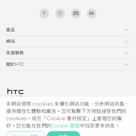
產品
5G
網站
快速入門手冊
智能手機
使用手冊
HTC Dev
支援服務
安全與法令注意事項
區塊鍊手機
HTC Research
服務中心
關於HTC
配件
產品有限保固說明
ESG
VIVE
公告欄
投資人
私隱政策
產品安全
本網站使用 cookies 來優化網站功能、分析網站效能、
© 2011-2026 HTC Corporation
提供個性化體驗和廣告。您可點擊下方按鈕接受我們的
加入HTC
HTC 法律文件
cookies，或在「Cookie 喜好設定」上管理您的偏
Security and Privacy Whitepaper
好。您也能在我們的
Cookie 政策
中找到更多訊息。
隱私聯絡:
Global-Privacy@htc.com