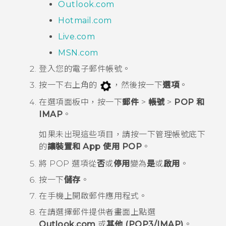
Outlook.com
Hotmail.com
Live.com
MSN.com
登入您的電子郵件帳號。
按一下右上角的
，然後按一下
選項
。
在
選項
面板中，按一下
郵件
>
帳號
>
POP 和
IMAP
。
如果未出現這些項目，請按一下
管理帳號
底下
的
讓裝置和 App 使用 POP
。
將
POP 選項
從
否
或
停用
變為
是
或
啟用
。
按一下
儲存
。
在手機上開啟
郵件
應用程式。
在
請選擇郵件提供者畫面
上點選
Outlook.com
或
其他 (POP3/IMAP)
。