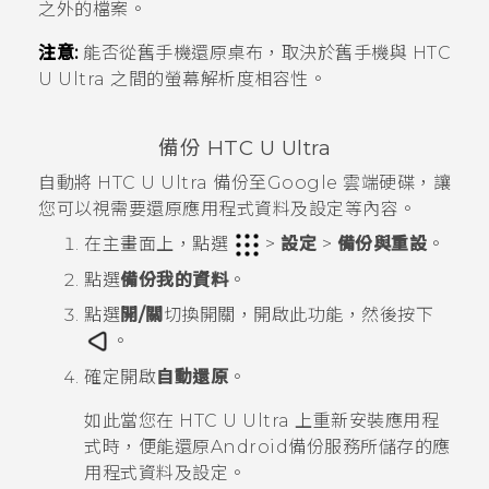
之外的檔案。
注意:
能否從舊手機還原桌布，取決於舊手機與
HTC
U Ultra
之間的螢幕解析度相容性。
備份
HTC U Ultra
自動將
HTC U Ultra
備份至
Google 雲端硬碟
，讓
您可以視需要還原應用程式資料及設定等內容。
在
主畫面
上，點選
>
設定
>
備份與重設
。
點選
備份我的資料
。
點選
開/關
切換開關，開啟此功能，然後按下
。
確定開啟
自動還原
。
如此當您在
HTC U Ultra
上重新安裝應用程
式時，便能還原
Android
備份服務所儲存的應
用程式資料及設定。