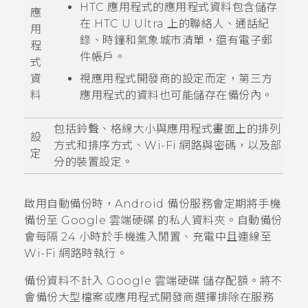
HTC 應用程式的應用程式資料包含儲存
應
在
HTC U Ultra
上的聯絡人、通話紀
用
錄、
時鐘
和
氣象
城市清單，還有電子郵
程
件帳戶。
式
資
視應用程式開發商的設定而定，第三方
料
應用程式的資料也可能儲存在備份內。
包括鈴聲、格線大小與
應用程式
畫面上的排列
設
方式和排序方式、
Wi-Fi
網路與密碼，以及部
定
分的裝置設定。
啟用自動備份時，
Android
備份服務會定期將手機
備份至
Google 雲端硬碟
的私人資料夾。自動備份
會每隔 24 小時於手機進入閒置、充電中且連線至
Wi-Fi
網路時執行。
備份資料不計入
Google 雲端硬碟
儲存配額。將不
會備份大型檔案或應用程式開發商選擇排除在服務