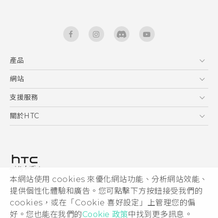
產品
5G
網站
快速入門手冊
智能手機
使用手冊
HTC Dev
支援服務
安全與法令注意事項
區塊鍊手機
HTC Research
服務中心
關於HTC
配件
產品有限保固說明
ESG
VIVE
公告欄
投資人
私隱政策
產品安全
本網站使用 cookies 來優化網站功能、分析網站效能、
© 2011-2026 HTC Corporation
提供個性化體驗和廣告。您可點擊下方按鈕接受我們的
加入HTC
cookies，或在「Cookie 喜好設定」上管理您的偏
HTC 法律文件
Security and Privacy Whitepaper
好。您也能在我們的
Cookie 政策
中找到更多訊息。