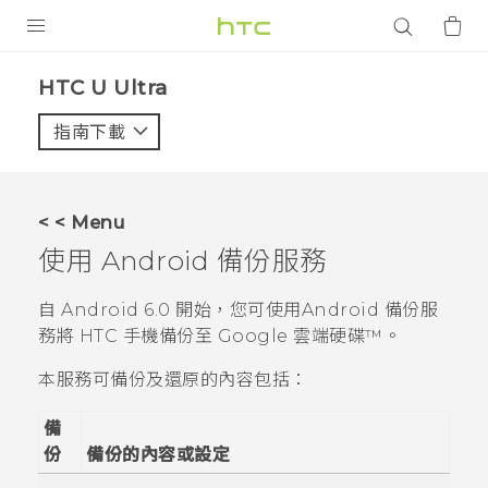
產品
HTC U Ultra‎
VIVE
指南下載
智能手機
G REIGNS
< < Menu
配件
使用
Android
備份服務
VIVERSE
自
Android
6.0 開始，您可使用
Android
備份服
務將 HTC 手機備份至
Google 雲端硬碟™
。
應用程式
本服務可備份及還原的內容包括：
支援服務
備
登入
份
備份的內容或設定