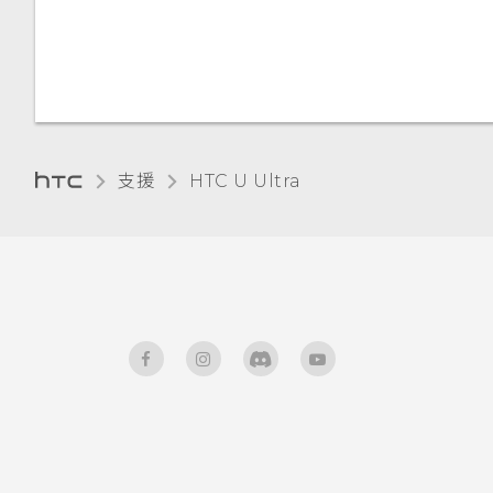
使用藍牙接收檔案
手套模式
使用 NFC
支援
HTC U Ultra‎