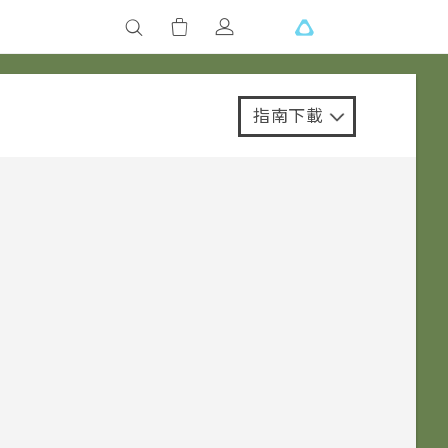
指南下載
。