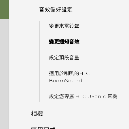
機？
如何檢視 USB 隨身碟內的檔案
備份與傳輸
更新
「驗證應用程式」有何作用？如
音效偏好設定
與資料夾？
HTC Sense 首頁
如何將喜愛的歌曲或音樂設為鈴
卡片固定座
啟動列
豐富的音效
何確認是否已啟用？
變更主畫面
使用 Exchange ActiveSync
電源與充電
聲？
第二螢幕
如何備份相片及影片？
時為何無法用我的指紋將螢幕解
軟體與應用程式更新
我將記憶卡格式化以作為內部儲
休眠模式
變更來電鈴聲
Nano SIM 卡
新增主畫面小工具
指紋感應器
如何在郵件應用程式內登入我的
設定主畫面桌布
鎖？
無線與網路
存空間使用時，卻出現該記憶卡
只能使用隨附的 USB Type-C
如何在手機與電腦之間複製檔
Microsoft 電子郵件帳號？
何謂第二螢幕？
安裝軟體更新
速度太慢的訊息。為什麼？
鎖定螢幕
傳輸線嗎？能否使用第三方的傳
變更通知音效
SD 卡
案？
新增主畫面捷徑
完全個人專屬
通話與 SIM 卡
變更預設字型大小
如何在重設手機後通過
如何在電信業者的網路中新增存
輸線？
為何手機上的應用程式會當機並
第二螢幕設定
Google 登入畫面？
安裝應用程式更新
我的手機是全新的，但可用儲存
取點？
動作手勢
設定預設音量
為電池充電
設定與其他
我之前曾使用 HTC 備份。為何
分類小工具面板和啟動列上的應
強制關閉？
Boost+
我能將 Micro SIM 卡剪小為
空間卻比總容量少。為什麼？
可以透過 micro USB 轉 USB
手機現在未內建 HTC 備份？
用程式
使用第二螢幕
忘記了手機的螢幕鎖定密碼、
Nano SIM 卡以裝入手機內
從 Play 商店 安裝應用程式更新
我透過藍牙傳送了一些檔案到電
Type-C 轉接器以使用現有的
觸控手勢
系統效能
適用於喇叭的HTC
切換手機開關
如何知道我是否在手機上安裝了
如何找出手機的 IMEI/MEID 和
PIN 碼或圖形該怎麼辦？
嗎？
Android 7.0 Nougat
使用 MicroSD 記憶卡作為可移
腦。檔案存到哪裡去了？
USB 傳輸線嗎？
BoomSound
如何讓 HTC Sync Manager
移動主畫面項目
惡意的第三方應用程式？
序號？
新增應用程式或聯絡人
除式儲存裝置和使用內部儲存空
相機
認識手機設定
辨識出我的手機？
如何查看手機最新的軟體更新？
選擇要連線到 4G LTE 網路的
手機遺失或遭竊時該怎麼辦？
HTC Sense Companion
間有何不同？
如何將手機的網際網路連線分享
USB Type-C 接頭與舊手機上
設定您專屬 HTC USonic 耳機
Nano SIM 卡
移除主畫面項目
如何設定預設的簡訊應用程式？
為何手機會對我說話？如何關閉
給其他裝置使用？
的 micro USB 接頭有何不
能否讓相機停留在待機模式以節
使用快速設定
手機出狀況時該如何排除問題？
此功能？
何謂智慧鎖及如何使用？
同？
省電力？要如何設定？
相機
使用雙網路管理員管理 Nano
如何顯示執行中應用程式的清
要如何得知我的手機能否在其他
擷取手機畫面
SIM 卡
為何手機反應緩慢且靜止不動？
單？
如何啟用或停用裝置管理員應用
為何重新開啟或開啟手機時出現
國家的本國網路內使用？
Qualcomm Quick Charge
相片看起來模糊不清嗎？以下有
拍照和錄影