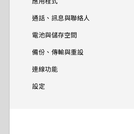
應用程式
程式？
要求我輸入密碼以解密手機？
3.0 運作方式？
一些拍照秘訣
旅行模式
初次設定 HTC U Ultra
為何手機會自動關機？
如何啟用開發人員選項？
手機能在找不到 Wi-Fi 或訊號
進階相機功能
安裝及移除應用程式
相機畫面
通話、訊息與聯絡人
移除螢幕鎖時出現裝置保護功能
太弱時自動切換至行動網路嗎？
我的手機是否向下相容於不支援
重新啟動 HTC U Ultra (軟體重
新增社交網路、電子郵件帳號等
手機異常過熱或溫度過高時該怎
為何手機對 Motion Launch
將停止運作的訊息，裝置保護是
Qualcomm Quick Charge
管理應用程式
慢動作錄影
設)
選擇拍攝模式
手機通話功能
麼辦？
從 Play 商店取得應用程式
手勢啟動手勢沒有反應？
什麼意思？
電池與儲存空間
3.0 的充電配件？
指紋辨識器
HTC BlinkFeed
使用 Zoe 動態拍照
簡訊與多媒體簡訊
排列應用程式
通知
拍攝相片
結束或關閉應用程式最好的方式
從網路下載應用程式
電池
為何無法在應用程式內使用多指
使用智慧搜尋撥號
備份、傳輸與重設
手機無法開機時該怎麼做？
為何？
手勢？
主題
聯絡人
何謂 HTC BlinkFeed？
拍攝高動態縮時攝影影片
多工作業
儲存空間
傳送簡訊 (SMS)
Motion Launch 手勢啟動
設定相片品質和大小
解除安裝應用程式
撥打分機號碼
備份與重設
延長電池使用時間的提示
如何使用硬體按鍵重新啟動手
連線功能
Boost+
如何查看手機內建的記憶體容量
Google 相簿擁有與 HTC 相片
郵件
機？
何謂 HTC 主題？
開啟或關閉 HTC BlinkFeed
聯絡人清單
選擇場景
控制應用程式權限
及使用量？
如何在訊息內加入簽名？
傳輸
選取、複製及貼上文字
集一樣的功能嗎？
釋放儲存空間
提示：如何拍出更棒的相片
快速撥號
使用省電功能
網際網路連線
備份檔案、資料和設定的方式
設定
氣象和時鐘
關於 Boost+
如果手機不斷重新啟動或無法開
下載主題或個別項目
查看郵件
餐廳推薦
新增新的聯絡人
手動調整相機設定
設定預設應用程式
如何重新啟動手機以進入安全模
傳送多媒體訊息 (MMS)
輸入文字
使用應用程式時不斷出現要求授
儲存空間類型
無線分享
以 3D 音效 或高解析度音訊錄
從舊手機傳輸內容的方法
撥打訊息、電子郵件或日曆活動
機進入主畫面，該怎麼辦？
極致省電模式
使用 Android 備份服務
一般設定
開啟或關閉數據連線
Google 相簿
式？
查看氣象
予權限的提示。為什麼？
影
開啟或關閉 Smart Boost
中的電話號碼
自行建立主題
傳送電子郵件訊息
在 HTC BlinkFeed 上新增內
編輯聯絡人的資訊
拍攝 RAW 相片
設定應用程式連結
傳送群組訊息
如何加快輸入速度？
我該將記憶卡當作可移除式或內
從Android手機傳輸內容
安全性設定
HTC Connect 是什麼？
錄音機
手機無法充電時該怎麼做？
顯示電池百分比
從先前的 HTC 手機還原
管理數據使用量
請勿打擾模式
容的方式
Google 相簿功能介紹
在氣象時鐘內變更城市
部儲存空間使用呢？
自拍
手動清除垃圾檔案
收到來電
尋找主題
讀取及回覆電子郵件訊息
聯繫聯絡人
相機應用程式如何拍攝 RAW 相
協助工具設定
停用應用程式
轉寄訊息
HTC Sense Companion
中文輸入
透過iCloud傳送iPhone內容
使用 HTC Connect 分享媒體
為何電池電力消耗如此快速？
為 Nano SIM 卡指派 PIN 碼
查看電池用量
錄音
備份聯絡人與訊息
Wi-Fi 連線