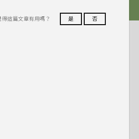
覺得這篇文章有用嗎？
是
否
謝謝您！