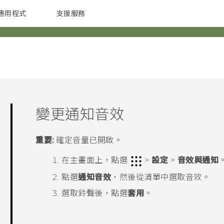
應用程式
支援服務
G REIGNS
配件
變更通知音效
重要:
確定音量已開啟。
在
主畫面
上，點選
>
設定
>
音效與通知
點選
通知音效
，然後從清單中選取音效。
選取鈴聲後，點選
套用
。