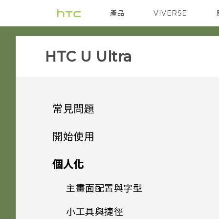
產品
VIVERSE
VIVE
智能手機
HTC U Ultra‎
常見問題
音效與顯示
開始使用
儲存空間
手機上的各種便利功能
我認為麥克風壞了。我該怎麼
個人化
做？
安全性
打開包裝與設定
如何將檔案與資料夾複製或移到
主畫面配置與字型
雙螢幕
記憶卡？
能否變更手機上系統的字型樣式
應用程式
熟悉新手機的功能
觸碰指紋辨識器為何無法喚醒手
小工具與捷徑
和大小？
HTC U Ultra 概觀
相機有哪些特殊功能
新增或移除小工具面板