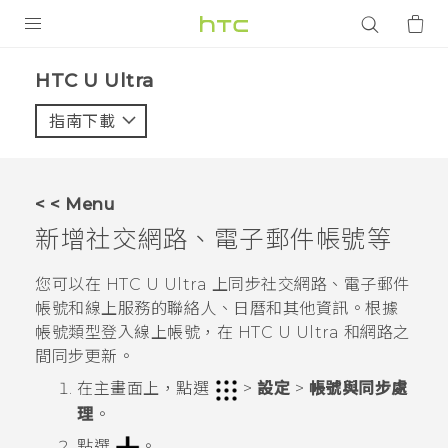
產品
HTC U Ultra‎
VIVE
指南下載
智能手機
G REIGNS
< < Menu
配件
新增社交網路、電子郵件帳號等
VIVERSE
您可以在
HTC U Ultra
上同步社交網路、電子郵件
帳號和線上服務的聯絡人、日曆和其他資訊。根據
應用程式
帳號類型登入線上帳號，在
HTC U Ultra
和網路之
間同步更新。
支援服務
在
主畫面
上，點選
>
設定
>
帳號與同步處
登入
理
。
點選
。