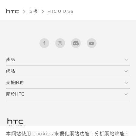
支援
HTC U Ultra‎
產品
5G
網站
快速入門手冊
智能手機
使用手冊
HTC Dev
支援服務
安全與法令注意事項
區塊鍊手機
HTC Research
服務中心
關於HTC
配件
產品有限保固說明
ESG
VIVE
公告欄
投資人
私隱政策
產品安全
本網站使用 cookies 來優化網站功能、分析網站效能、