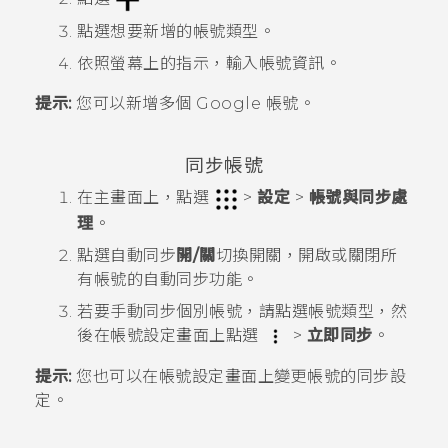
點選想要新增的帳號類型。
依照螢幕上的指示，輸入帳號資訊。
提示:
您可以新增多個
Google
帳號。
同步帳號
在
主畫面
上，點選
>
設定
>
帳號與同步處
理
。
點選
自動同步
開/關
切換開關，開啟或關閉所
有帳號的自動同步功能。
若要手動同步個別帳號，請點選帳號類型，然
後在
帳號設定
畫面上點選
>
立即同步
。
提示:
您也可以在
帳號設定
畫面上變更帳號的同步設
定。