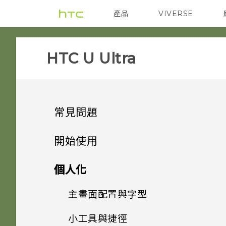
產品
VIVERSE
VIVE
智能手機
HTC U Ultra‎
常見問題
音效與顯示
開始使用
儲存空間
手機上的各種便利功能
我認為麥克風壞了。我該怎麼
個人化
做？
安全性
打開包裝與設定
如何將檔案與資料夾複製或移到
主畫面配置與字型
雙螢幕
記憶卡？
能否變更手機上系統的字型樣式
應用程式
熟悉新手機的功能
觸碰指紋辨識器為何無法喚醒手
小工具與捷徑
和大小？
HTC U Ultra 概觀
相機有哪些特殊功能
新增或移除小工具面板