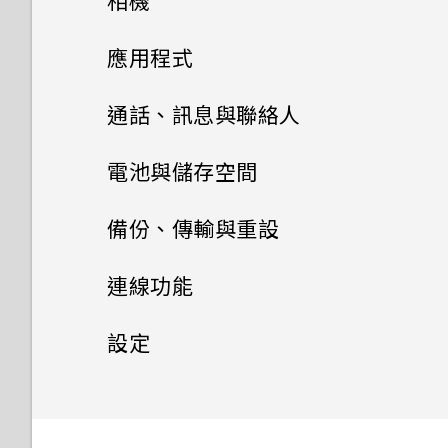
相機
程式？
變更來電鈴聲
要求我輸入密碼以解密手機？
3.0 運作方式？
一些拍照秘訣
旅行模式
初次設定 HTC U Ultra
為何手機會自動關機？
如何啟用開發人員選項？
手機能在找不到 Wi-Fi 或訊號
拍照和錄影
應用程式
變更通知音效
移除螢幕鎖時出現裝置保護功能
太弱時自動切換至行動網路嗎？
我的手機是否向下相容於不支援
重新啟動 HTC U Ultra (軟體重
新增社交網路、電子郵件帳號等
手機異常過熱或溫度過高時該怎
為何手機對 Motion Launch
將停止運作的訊息，裝置保護是
Qualcomm Quick Charge
進階相機功能
設)
安裝及移除應用程式
相機畫面
麼辦？
手勢啟動手勢沒有反應？
設定預設音量
通話、訊息與聯絡人
什麼意思？
3.0 的充電配件？
指紋辨識器
管理應用程式
慢動作錄影
通知
選擇拍攝模式
手機通話功能
結束或關閉應用程式最好的方式
從 Play 商店取得應用程式
為何無法在應用程式內使用多指
適用於喇叭的HTC
電池與儲存空間
手機無法開機時該怎麼做？
為何？
手勢？
BoomSound
HTC BlinkFeed
使用 Zoe 動態拍照
簡訊與多媒體簡訊
排列應用程式
Motion Launch 手勢啟動
拍攝相片
從網路下載應用程式
電池
使用智慧搜尋撥號
備份、傳輸與重設
如何使用硬體按鍵重新啟動手
如何查看手機內建的記憶體容量
Google 相簿擁有與 HTC 相片
設定您專屬 HTC USonic 耳機
主題
機？
聯絡人
何謂 HTC BlinkFeed？
拍攝高動態縮時攝影影片
多工作業
儲存空間
及使用量？
傳送簡訊 (SMS)
選取、複製及貼上文字
集一樣的功能嗎？
設定相片品質和大小
解除安裝應用程式
撥打分機號碼
備份與重設
延長電池使用時間的提示
連線功能
Boost+
郵件
如果手機不斷重新啟動或無法開
何謂 HTC 主題？
開啟或關閉 HTC BlinkFeed
聯絡人清單
選擇場景
控制應用程式權限
如何重新啟動手機以進入安全模
如何在訊息內加入簽名？
傳輸
輸入文字
使用應用程式時不斷出現要求授
釋放儲存空間
提示：如何拍出更棒的相片
快速撥號
機進入主畫面，該怎麼辦？
使用省電功能
網際網路連線
備份檔案、資料和設定的方式
設定
氣象和時鐘
式？
予權限的提示。為什麼？
關於 Boost+
下載主題或個別項目
查看郵件
餐廳推薦
新增新的聯絡人
手動調整相機設定
設定預設應用程式
傳送多媒體訊息 (MMS)
如何加快輸入速度？
儲存空間類型
無線分享
以 3D 音效 或高解析度音訊錄
從舊手機傳輸內容的方法
撥打訊息、電子郵件或日曆活動
手機無法充電時該怎麼做？
極致省電模式
使用 Android 備份服務
一般設定
開啟或關閉數據連線
Google 相簿
查看氣象
影
開啟或關閉 Smart Boost
中的電話號碼
自行建立主題
傳送電子郵件訊息
在 HTC BlinkFeed 上新增內
編輯聯絡人的資訊
拍攝 RAW 相片
設定應用程式連結
傳送群組訊息
中文輸入
我該將記憶卡當作可移除式或內
從Android手機傳輸內容
安全性設定
HTC Connect 是什麼？
錄音機
為何電池電力消耗如此快速？
顯示電池百分比
從先前的 HTC 手機還原
管理數據使用量