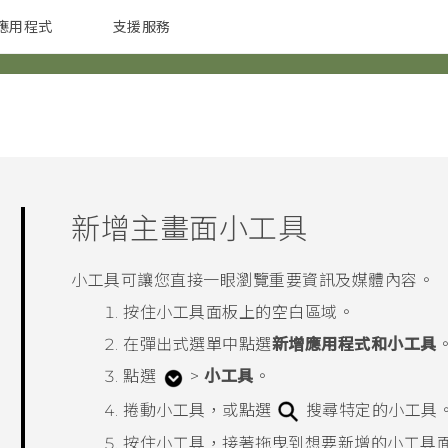
應用程式
支援服務
G REIGNS
配件
新增主畫面小工具
小工具可讓您直接一眼瀏覽重要資訊及媒體內容。
按住小工具面板上的空白區域。
在彈出式選單中點選
新增應用程式和小工具
點選
>
小工具
。
捲動小工具，或點選
搜尋特定的小工具
按住小工具，接著拖曳到想要新增的小工具