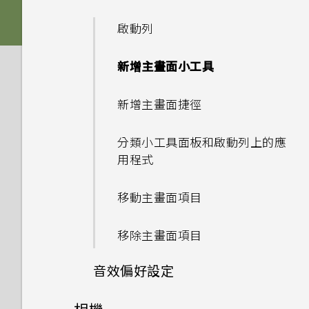
機？
如何檢視 USB 隨身碟內的檔案
備份與傳輸
更新
「驗證應用程式」有何作用？如
與資料夾？
HTC Sense 首頁
如何將喜愛的歌曲或音樂設為鈴
卡片固定座
啟動列
豐富的音效
何確認是否已啟用？
變更主畫面
使用 Exchange ActiveSync
電源與充電
聲？
第二螢幕
如何備份相片及影片？
時為何無法用我的指紋將螢幕解
軟體與應用程式更新
我將記憶卡格式化以作為內部儲
休眠模式
Nano SIM 卡
新增主畫面小工具
指紋感應器
如何在郵件應用程式內登入我的
設定主畫面桌布
鎖？
無線與網路
存空間使用時，卻出現該記憶卡
只能使用隨附的 USB Type-C
如何在手機與電腦之間複製檔
Microsoft 電子郵件帳號？
何謂第二螢幕？
安裝軟體更新
速度太慢的訊息。為什麼？
鎖定螢幕
傳輸線嗎？能否使用第三方的傳
SD 卡
案？
新增主畫面捷徑
完全個人專屬
通話與 SIM 卡
變更預設字型大小
如何在重設手機後通過
如何在電信業者的網路中新增存
輸線？
為何手機上的應用程式會當機並
第二螢幕設定
Google 登入畫面？
安裝應用程式更新
我的手機是全新的，但可用儲存
取點？
動作手勢
為電池充電
設定與其他
我之前曾使用 HTC 備份。為何
分類小工具面板和啟動列上的應
強制關閉？
Boost+
我能將 Micro SIM 卡剪小為
空間卻比總容量少。為什麼？
可以透過 micro USB 轉 USB
手機現在未內建 HTC 備份？
用程式
使用第二螢幕
忘記了手機的螢幕鎖定密碼、
Nano SIM 卡以裝入手機內
從 Play 商店 安裝應用程式更新
我透過藍牙傳送了一些檔案到電
Type-C 轉接器以使用現有的
觸控手勢
系統效能
切換手機開關
如何知道我是否在手機上安裝了
如何找出手機的 IMEI/MEID 和
PIN 碼或圖形該怎麼辦？
嗎？
Android 7.0 Nougat
使用 MicroSD 記憶卡作為可移
腦。檔案存到哪裡去了？
USB 傳輸線嗎？
如何讓 HTC Sync Manager
移動主畫面項目
惡意的第三方應用程式？
序號？
新增應用程式或聯絡人
除式儲存裝置和使用內部儲存空
相機
認識手機設定
辨識出我的手機？
如何查看手機最新的軟體更新？
選擇要連線到 4G LTE 網路的
手機遺失或遭竊時該怎麼辦？
HTC Sense Companion
間有何不同？
如何將手機的網際網路連線分享
USB Type-C 接頭與舊手機上
Nano SIM 卡
移除主畫面項目
如何設定預設的簡訊應用程式？
為何手機會對我說話？如何關閉
給其他裝置使用？
的 micro USB 接頭有何不
能否讓相機停留在待機模式以節
使用快速設定
手機出狀況時該如何排除問題？
此功能？
何謂智慧鎖及如何使用？
同？
省電力？要如何設定？
音效偏好設定
使用雙網路管理員管理 Nano
如何顯示執行中應用程式的清
要如何得知我的手機能否在其他
擷取手機畫面
SIM 卡
為何手機反應緩慢且靜止不動？
單？
如何啟用或停用裝置管理員應用
為何重新開啟或開啟手機時出現
國家的本國網路內使用？
Qualcomm Quick Charge
相片看起來模糊不清嗎？以下有