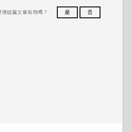
覺得這篇文章有用嗎？
是
否
謝謝您！