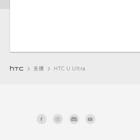
與藍牙裝置解除配對
變更顯示語言
使用藍牙接收檔案
手套模式
使用 NFC
支援
HTC U Ultra‎