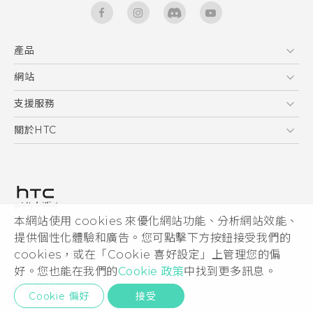
產品
5G
網站
快速入門手冊
智能手機
使用手冊
HTC Dev
支援服務
安全與法令注意事項
區塊鍊手機
HTC Research
服務中心
關於HTC
配件
產品有限保固說明
ESG
VIVE
公告欄
投資人
私隱政策
產品安全
本網站使用 cookies 來優化網站功能、分析網站效能、
© 2011-2026 HTC Corporation
提供個性化體驗和廣告。您可點擊下方按鈕接受我們的
加入HTC
cookies，或在「Cookie 喜好設定」上管理您的偏
HTC 法律文件
Security and Privacy Whitepaper
好。您也能在我們的
Cookie 政策
中找到更多訊息。
隱私聯絡:
Global-Privacy@htc.com
Cookie 偏好
接受