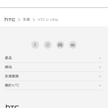
支援
HTC U Ultra‎
產品
5G
網站
快速入門手冊
智能手機
使用手冊
HTC Dev
支援服務
安全與法令注意事項
區塊鍊手機
HTC Research
服務中心
關於HTC
配件
產品有限保固說明
ESG
VIVE
公告欄
投資人