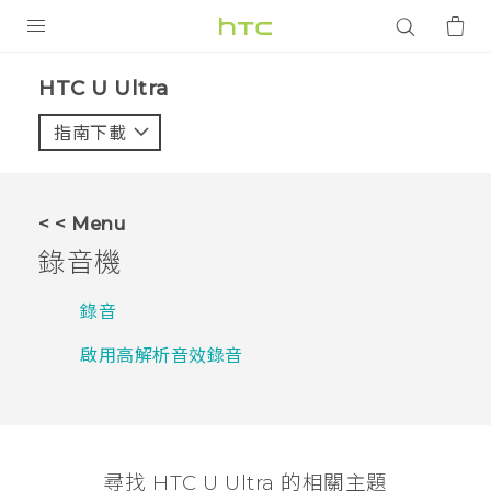
產品
HTC U Ultra‎
VIVE
指南下載
智能手機
G REIGNS
< < Menu
配件
錄音機
VIVERSE
錄音
應用程式
啟用高解析音效錄音
支援服務
登入
尋找 HTC U Ultra 的相關主題