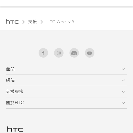
支援
HTC One M9‎
產品
5G
網站
快速入門手冊
智能手機
使用手冊
HTC Dev
支援服務
新功能(Android 7 Nougat)
區塊鍊手機
HTC Research
服務中心
關於HTC
配件
產品有限保固說明
ESG
VIVE
公告欄
投資人
私隱政策