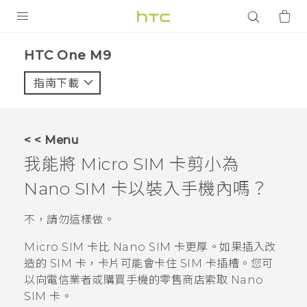
產品
HTC One M9‎
VIVE
指南下載
智能手機
G REIGNS
< < Menu
配件
我能將 Micro SIM 卡剪小為
VIVERSE
Nano SIM
卡以裝入手機內嗎？
應用程式
不，請勿這樣做。
支援服務
Micro SIM 卡比
Nano SIM
卡更厚。如果插入改
造的 SIM 卡，卡片可能會卡住 SIM 卡插槽。您可
登入
以向電信業者或購買手機的零售商店索取
Nano
SIM
卡。