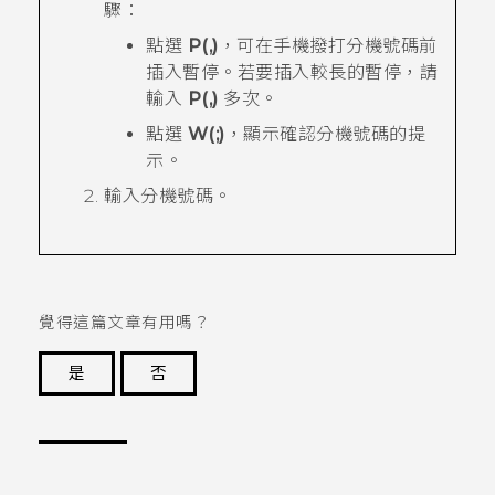
驟：
點選
P(,)
，可在手機撥打分機號碼前
插入暫停。若要插入較長的暫停，請
輸入
P(,)
多次。
點選
W(;)
，顯示確認分機號碼的提
示。
輸入分機號碼。
覺得這篇文章有用嗎？
是
否
謝謝您！