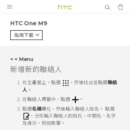
產品
HTC One M9‎
VIVE
指南下載
智能手機
G REIGNS
< < Menu
配件
新增新的聯絡人
VIVERSE
在
主畫面
上，點選
，然後找出並點選
聯絡
人
。
應用程式
在
聯絡人
標籤中，點選
。
支援服務
點選
名稱
欄位，然後輸入聯絡人姓名。
點選
，分別輸入聯絡人的姓氏、中間名、名字
登入
及身分，例如晚輩。