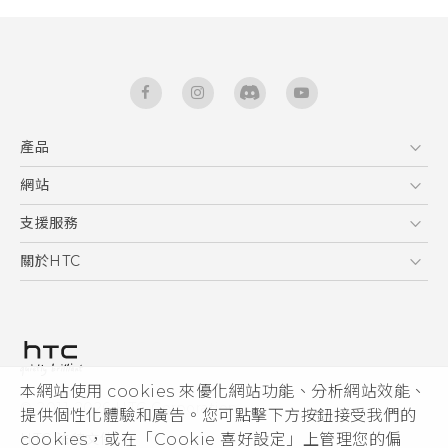
產品
5G
網站
快速入門手冊
智能手機
使用手冊
HTC Dev
支援服務
新功能(Android 7 Nougat)
區塊鍊手機
HTC Research
服務中心
關於HTC
配件
產品有限保固說明
ESG
VIVE
公告欄
投資人
私隱政策
產品安全
本網站使用 cookies 來優化網站功能、分析網站效能、
© 2011-2026 HTC Corporation
提供個性化體驗和廣告。您可點擊下方按鈕接受我們的
加入HTC
HTC 法律文件
cookies，或在「Cookie 喜好設定」上管理您的偏