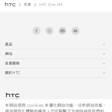
支援
HTC One M9‎
產品
5G
網站
快速入門手冊
智能手機
使用手冊
HTC Dev
支援服務
新功能(Android 7 Nougat)
區塊鍊手機
HTC Research
服務中心
關於HTC
配件
產品有限保固說明
ESG
VIVE
公告欄
投資人
私隱政策
產品安全
本網站使用 cookies 來優化網站功能、分析網站效能、
© 2011-2026 HTC Corporation
提供個性化體驗和廣告。您可點擊下方按鈕接受我們的