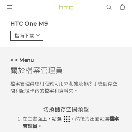
產品
HTC One M9‎
VIVE
指南下載
智能手機
G REIGNS
< < Menu
配件
關於
檔案管理員
VIVERSE
檔案管理員
應用程式可用來瀏覽及排序手機儲存空
間和記憶卡內的檔案和資料夾。
應用程式
支援服務
切換儲存空間類型
登入
在
主畫面
上，點選
，然後找出並點選
檔案
管理員
。