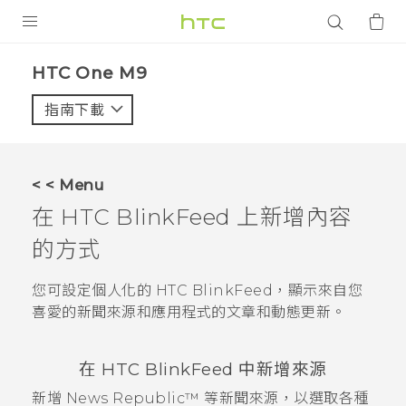
產品
HTC One M9‎
VIVE
指南下載
智能手機
G REIGNS
< < Menu
配件
在
HTC BlinkFeed
上新增內容
VIVERSE
的方式
應用程式
您可設定個人化的
HTC BlinkFeed
，顯示來自您
喜愛的新聞來源和應用程式的文章和動態更新。
支援服務
登入
在
HTC BlinkFeed
中新增來源
新增
News Republic™
等新聞來源，以選取各種