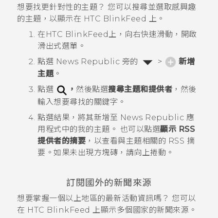
想要找更針對性的主題？ 您可以搜尋並選取感興趣
的主題，以顯示在
HTC BlinkFeed
上。
在
HTC BlinkFeed
上，向右快速滑動，開啟
滑出式選單。
點選
News Republic
旁的
>
新增
主題
。
點選
，
然後點選
搜尋主題和提供者
，然後
輸入想要尋找的關鍵字。
點選結果，將其新增至
News Republic
應
用程式中的
我的主題
。
也可以點選
顯示 RSS
提供者的摘要
，以查看與主題相關的 RSS 摘
要。如果未出現方塊磚，請向上捲動。
訂閱國外的新聞來源
想要掌握一個以上地區的最新活動資訊嗎？ 您可以
在
HTC BlinkFeed
上顯示多個國家的新聞來源。