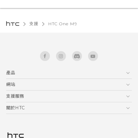
支援
HTC One M9‎
產品
5G
網站
快速入門手冊
智能手機
使用手冊
HTC Dev
支援服務
新功能(Android 7 Nougat)
區塊鍊手機
HTC Research
服務中心
關於HTC
配件
產品有限保固說明
ESG
VIVE
公告欄
投資人
私隱政策