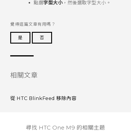
點選
字型大小
，然後選取字型大小。
覺得這篇文章有用嗎？
是
否
謝謝您！
相關文章
從 HTC BlinkFeed 移除內容
尋找 HTC One M9 的相關主題