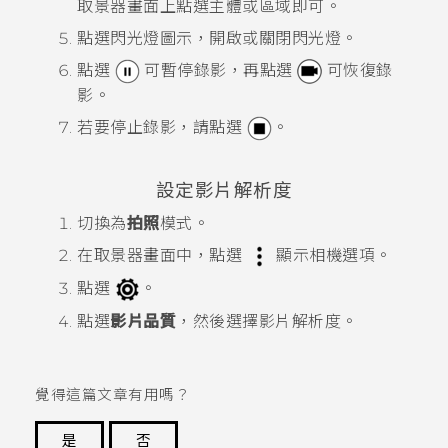
取景器畫面上點選主體或區域即可。
點選閃光燈圖示，開啟或關閉閃光燈。
點選
可暫停錄影，再點選
可恢復錄
影。
若要停止錄影，請點選
。
設定影片解析度
切換為
拍照
模式。
在取景器畫面中，點選
顯示相機選項。
點選
。
點選
影片品質
，然後選擇影片解析度。
覺得這篇文章有用嗎？
是
否