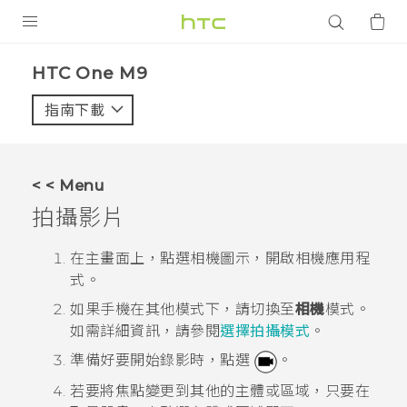
產品
HTC One M9‎
VIVE
指南下載
智能手機
G REIGNS
< < Menu
配件
拍攝影片
VIVERSE
在
主畫面
上，點選相機圖示，開啟
相機
應用程
式。
應用程式
如果手機在其他模式下，請切換至
相機
模式。
支援服務
如需詳細資訊，請參閱
選擇拍攝模式
。
準備好要開始錄影時，點選
。
登入
若要將焦點變更到其他的主體或區域，只要在