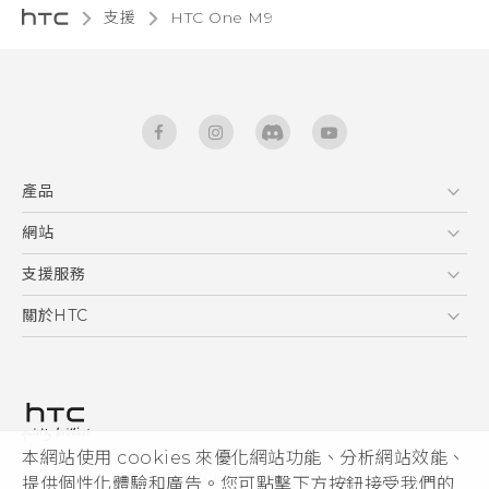
支援
HTC One M9‎
產品
5G
網站
快速入門手冊
智能手機
使用手冊
HTC Dev
支援服務
新功能(Android 7 Nougat)
區塊鍊手機
HTC Research
服務中心
關於HTC
配件
產品有限保固說明
ESG
VIVE
公告欄
投資人
私隱政策
產品安全
本網站使用 cookies 來優化網站功能、分析網站效能、
© 2011-2026 HTC Corporation
提供個性化體驗和廣告。您可點擊下方按鈕接受我們的
加入HTC