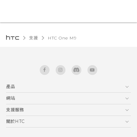
支援
HTC One M9‎
產品
5G
網站
快速入門手冊
智能手機
使用手冊
HTC Dev
支援服務
新功能(Android 7 Nougat)
區塊鍊手機
HTC Research
服務中心
關於HTC
配件
產品有限保固說明
ESG
VIVE