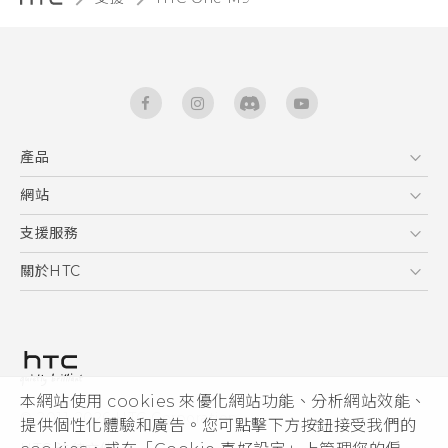
產品
5G
網站
快速入門手冊
智能手機
使用手冊
HTC Dev
支援服務
新功能(Android 7 Nougat)
區塊鍊手機
HTC Research
服務中心
關於HTC
配件
產品有限保固說明
ESG
VIVE
公告欄
投資人
私隱政策
產品安全
本網站使用 cookies 來優化網站功能、分析網站效能、
© 2011-2026 HTC Corporation
提供個性化體驗和廣告。您可點擊下方按鈕接受我們的
加入HTC