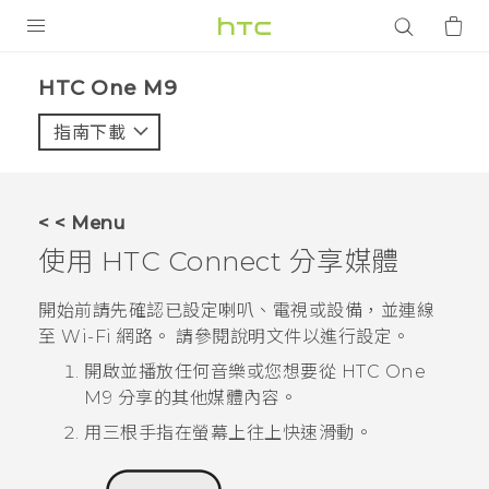
產品
HTC One M9‎
VIVE
指南下載
智能手機
G REIGNS
< < Menu
配件
使用
HTC Connect
分享媒體
VIVERSE
開始前請先確認已設定喇叭、電視或設備，並連線
至
Wi-Fi
網路。 請參閱說明文件以進行設定。
應用程式
開啟並播放任何音樂或您想要從
HTC One
支援服務
M9
分享的其他媒體內容。
用三根手指在螢幕上往上快速滑動。
登入