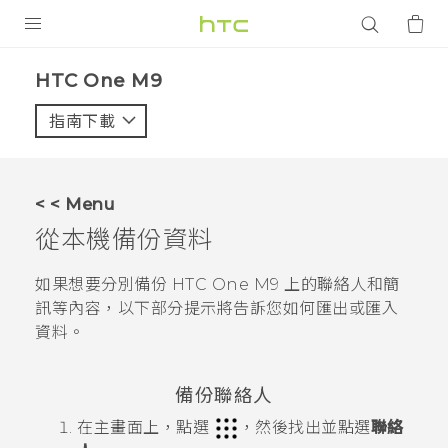
產品
HTC One M9‎
VIVE
指南下載
智能手機
G REIGNS
< < Menu
配件
從本機備份資料
VIVERSE
如果想要分別備份
HTC One M9
上的聯絡人和簡
訊等內容，以下部分提示將告訴您如何匯出或匯入
應用程式
資料。
支援服務
備份聯絡人
登入
在
主畫面
上，點選
，然後找出並點選
聯絡