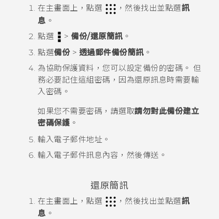
在
主畫面
上，點選
，然後找出並點選
訊
息
。
點選
>
備份/還原簡訊
。
點選
備份
>
透過郵件備份簡訊
。
為協助保護資料，您可以設定備份的密碼。
但
務必要記住這組密碼，因為還原訊息時需要輸
入密碼。
如果您不需要密碼，請選取
請勿對此備份建立
密碼保護
。
輸入電子郵件地址。
輸入電子郵件訊息內容，然後傳送。
還原簡訊
在
主畫面
上，點選
，然後找出並點選
訊
息
。