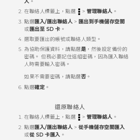
人
。
在
聯絡人
標籤上，點選
>
管理聯絡人
。
點選
匯入/匯出聯絡人
>
匯出到手機儲存空間
或
匯出至 SD 卡
。
選取要匯出的帳號或聯絡人類型。
為協助保護資料，請點選
是
，然後設定備份的
密碼。
但務必要記住這組密碼，因為匯入聯絡
人時需要輸入密碼。
如果不需要密碼，請點選
否
。
點選
確定
。
還原聯絡人
在
聯絡人
標籤上，點選
>
管理聯絡人
。
點選
匯入/匯出聯絡人
>
從手機儲存空間匯入
或
從 SD 卡匯入
。