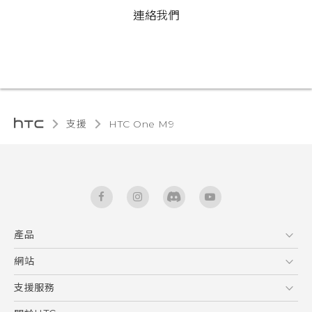
連絡我們
支援
HTC One M9‎
產品
5G
網站
快速入門手冊
智能手機
使用手冊
HTC Dev
支援服務
新功能(Android 7 Nougat)
區塊鍊手機
HTC Research
服務中心