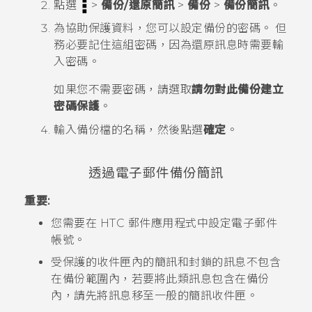
點選
>
備份/還原簡訊
>
備份
>
備份簡訊
。
為協助保護資料，您可以設定備份的密碼。
但
務必要記住這組密碼，因為還原訊息時需要輸
入密碼。
如果您不需要密碼，請選取
請勿對此備份建立
密碼保護
。
輸入備份檔的名稱，然後點選
確定
。
透過電子郵件備份簡訊
重要:
您需要在 HTC
郵件
應用程式中設定電子郵件
帳號。
受保護的收件匣內的簡訊和封鎖的訊息不包含
在備份範圍內，若要將此類訊息包含在備份
內，請先將訊息移至一般的簡訊收件匣。