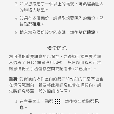
如果您設定了一個以上的帳號，請點選要匯入
的聯絡人類型。
如果有多個備份，請選取想要匯入的備份，然
後點選
確定
。
輸入您為備份設定的密碼，然後點選
確定
。
備份簡訊
您可備份重要訊息加以保存，之後還可視需要將訊
息還原至 HTC
訊息
應用程式。
訊息
應用程式可將
訊息備份至手機儲存空間或記憶卡 (如已插入)。
重要:
受保護的收件匣內的簡訊和封鎖的訊息不包含
在備份範圍內，若要將此類訊息包含在備份內，請
先將訊息移至一般的簡訊收件匣。
在
主畫面
上，點選
，然後找出並點選
訊
息
。