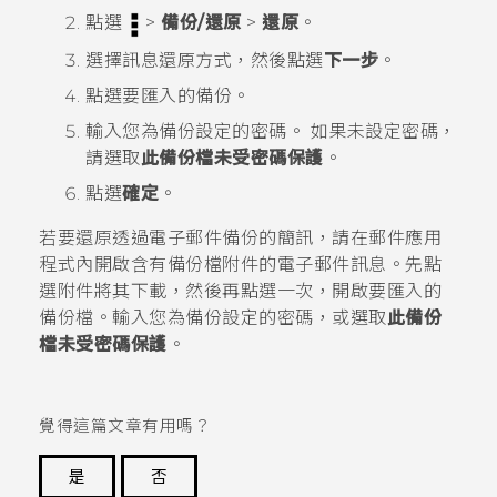
點選
>
備份/還原
>
還原
。
選擇訊息還原方式，然後點選
下一步
。
點選要匯入的備份。
輸入您為備份設定的密碼。
如果未設定密碼，
請選取
此備份檔未受密碼保護
。
點選
確定
。
若要還原透過電子郵件備份的簡訊，請在
郵件
應用
程式內開啟含有備份檔附件的電子郵件訊息。先點
選附件將其下載，然後再點選一次，開啟要匯入的
備份檔。輸入您為備份設定的密碼，或選取
此備份
檔未受密碼保護
。
覺得這篇文章有用嗎？
是
否