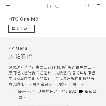
產品
HTC One M9‎
VIVE
指南下載
智能手機
G REIGNS
< < Menu
配件
人臉追蹤
VIVERSE
想讓對方隨時在畫面上看到你的臉嗎？ 使用第三方
應用程式進行視訊通話時，
人臉追蹤
會將焦點停留
應用程式
在您和周圍其他人的臉孔，並追蹤出現在相機視角
內的臉孔。
人臉追蹤
最多可追蹤 4 張臉孔。
支援服務
開啟視訊通話應用程式，然後點選
開啟選
登入
單。