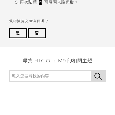
再次點選
可關閉
人臉追蹤
。
覺得這篇文章有用嗎？
是
否
謝謝您！
尋找 HTC One M9 的相關主題