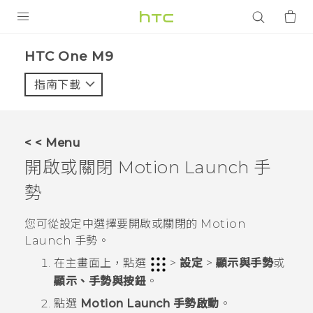
產品
HTC One M9‎
VIVE
指南下載
智能手機
G REIGNS
< < Menu
配件
開啟或關閉
Motion Launch
手
VIVERSE
勢
應用程式
您可從
設定
中選擇要開啟或關閉的
Motion
Launch
手勢。
支援服務
在
主畫面
上，點選
>
設定
>
顯示與手勢
或
登入
顯示、手勢與按鈕
。
點選
Motion Launch 手勢啟動
。