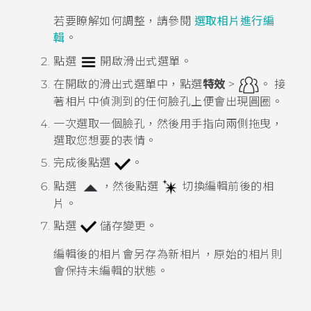
若要瞭解如何調整，請參閱
選取相片進行編
輯
。
點選
開啟滑出式選單。
在開啟的滑出式選單中，點選
特效
>
。
接
著相片中偵測到的任何臉孔上便會出現圓圈。
一次選取一個臉孔，然後用手指向兩側拖曳，
選取您想要的表情。
完成後點選
。
點選
，然後點選
切換編輯前後的相
片。
點選
儲存變更。
編輯後的相片會另存為新相片，原始的相片則
會保持未編輯的狀態。