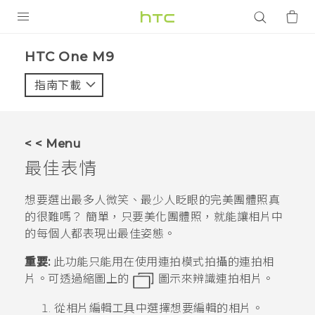
產品
HTC One M9‎
VIVE
指南下載
智能手機
G REIGNS
< < Menu
配件
最佳表情
VIVERSE
想要選出最多人微笑、最少人眨眼的完美團體照真
的很難嗎？ 簡單，只要美化團體照，就能讓相片中
應用程式
的每個人都表現出最佳姿態。
支援服務
重要:
此功能只能用在使用連拍模式拍攝的連拍相
片。可透過縮圖上的
圖示來辨識連拍相片。
登入
從
相片編輯工具
中選擇想要編輯的相片。